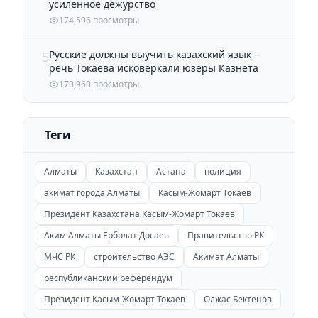
усиленное дежурство
174,596 просмотры
Русские должны выучить казахский язык –
5
речь Токаева исковеркали юзеры Казнета
170,960 просмотры
Теги
Алматы
Казахстан
Астана
полиция
акимат города Алматы
Касым-Жомарт Токаев
Президент Казахстана Касым-Жомарт Токаев
Аким Алматы Ерболат Досаев
Правительство РК
МЧС РК
строительство АЭС
Акимат Алматы
республиканский референдум
Президент Касым-Жомарт Токаев
Олжас Бектенов