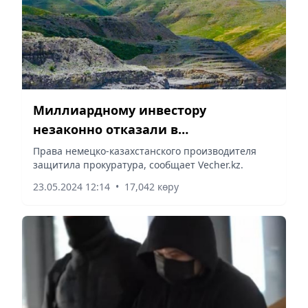
Миллиардному инвестору
незаконно отказали в
предоставлении земельного
Права немецко-казахстанского производителя
защитила прокуратура, сообщает Vecher.kz.
участка в Жамбылской области
23.05.2024 12:14
•
17,042 көру