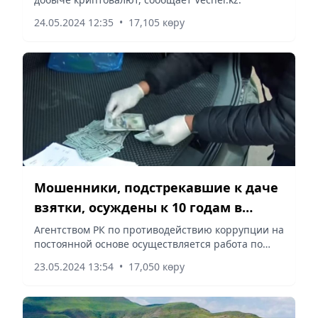
24.05.2024 12:35
•
17,105 көру
Мошенники, подстрекавшие к даче
взятки, осуждены к 10 годам в
Астане
Агентством РК по противодействию коррупции на
постоянной основе осуществляется работа по
пресечению фактов мошенничества, сообщает
23.05.2024 13:54
•
17,050 көру
Vecher.kz.