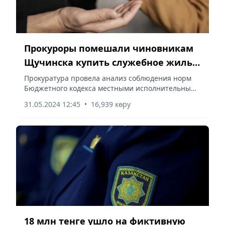
Прокуроры помешали чиновникам
Щучинска купить служебное жилье
по завышенной стоимости
Прокуратура провела анализ соблюдения норм
Бюджетного кодекса местными исполнительными
органами, сообщает Vecher.kz.
31.05.2024 12:45
•
16,939 көру
18 млн тенге ушло на фиктивную