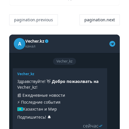
pagination.previous
pagination.next
Vecher.kz
A
канал
Vecher_kz
Vecher_kz
Здравствуйте! 👋
Добро пожаолвать на
Vecher_kz!
📰 Ежедневные новости
⚡️ Последние события
Казахстан и Мир
Подпишитесь! 🔔
сейчас