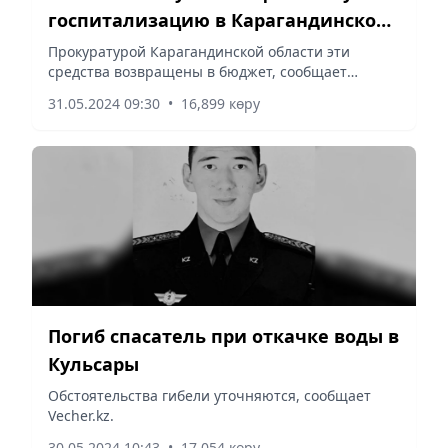
госпитализацию в Карагандинской
области
Прокуратурой Карагандинской области эти
средства возвращены в бюджет, сообщает
Vecher.kz.
31.05.2024 09:30
•
16,899 көру
Погиб спасатель при откачке воды в
Кульсары
Обстоятельства гибели уточняются, сообщает
Vecher.kz.
30.05.2024 10:43
•
17,054 көру