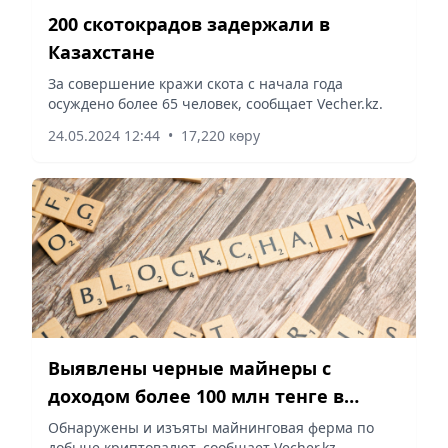
200 скотокрадов задержали в
Казахстане
За совершение кражи скота с начала года
осуждено более 65 человек, сообщает Vecher.kz.
24.05.2024 12:44
•
17,220 көру
Выявлены черные майнеры с
доходом более 100 млн тенге в
Шымкенте
Обнаружены и изъяты майнинговая ферма по
добыче криптовалют, сообщает Vecher.kz.