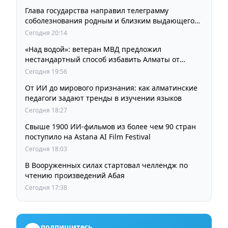
Глава государства направил телеграмму
соболезнования родным и близким выдающегося
кинорежиссера Ардака Амиркулова
Сегодня 20:14
«Над водой»: ветеран МВД предложил
нестандартный способ избавить Алматы от
пробок и смога
Сегодня 19:56
От ИИ до мирового признания: как алматинские
педагоги задают тренды в изучении языков
Сегодня 18:27
Свыше 1900 ИИ-фильмов из более чем 90 стран
поступило на Astana AI Film Festival
Сегодня 18:03
В Вооруженных силах стартовал челлендж по
чтению произведений Абая
Сегодня 17:38
подпишитесь