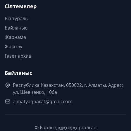
Сілтемелер
Біз туралы
Байланыс
Жарнама
Жазылу
Газет архиві
Байланыс
Республика Казахстан. 050022, г. Алматы, Адрес:
ул. Шевченко, 106а
almatyaqparat@gmail.com
© Барлық құқық қорғалған