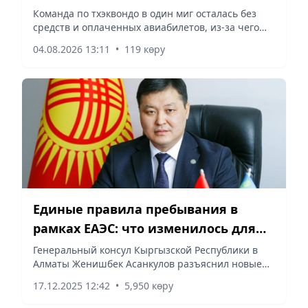
накануне чемпионата Азии
Команда по тхэквондо в один миг осталась без
средств и оплаченных авиабилетов, из-за чего
теперь экстренно просит о помощи руководство
04.08.2026 13:11
•
119 көру
страны и всех неравнодушных, – сообщает
корреспондент vapress.kz
Единые правила пребывания в
рамках ЕАЭС: что изменилось для
граждан Кыргызстана и Казахстана
Генеральный консул Кыргызской Республики в
Алматы Женишбек Асанкулов разъяснил новые
правила пребывания граждан КР и РК в рамках
17.12.2025 12:42
•
5,950 көру
ЕАЭС, сообщает Vecher.kz.