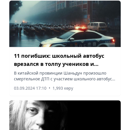
11 погибших: школьный автобус
врезался в толпу учеников и
родителей в Китае
В китайской провинции Шаньдун произошло
смертельное ДТП с участием школьного автобуса,
унесшее жизни по меньшей мере 11 человек,
03.09.2024 17:10
•
1,993 көру
сообщает Vecher.kz со ссылкой BBC News.