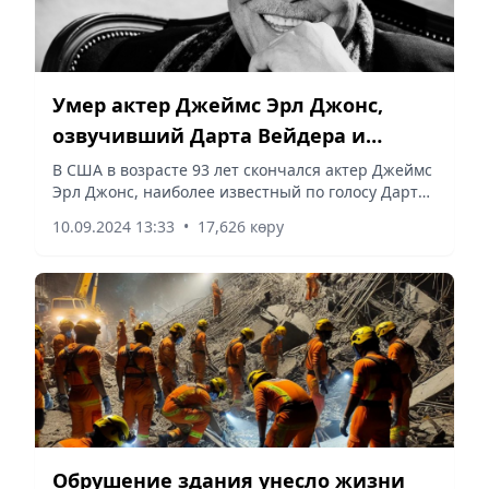
Умер актер Джеймс Эрл Джонс,
озвучивший Дарта Вейдера и
Муфасу в киноэпопее «Звездные
В США в возрасте 93 лет скончался актер Джеймс
Эрл Джонс, наиболее известный по голосу Дарта
войны»
Вейдера в киноэпопее «Звездные войны»,
10.09.2024 13:33
•
17,626 көру
передает Vecher.kz, ссылаясь на BBC.
Обрушение здания унесло жизни