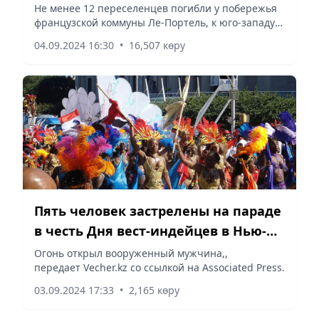
более 10 человек
Не менее 12 переселенцев погибли у побережья
французской коммуны Ле-Портель, к юго-западу
от Кале, передает Vecher.kz со ссылкой на CNN.
04.09.2024 16:30
•
16,507 көру
Пять человек застрелены на параде
в честь Дня вест-индейцев в Нью-
Йорке
Огонь открыл вооруженный мужчина,,
передает Vecher.kz со ссылкой на Associated Press.
03.09.2024 17:33
•
2,165 көру