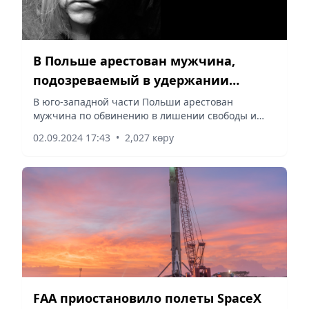
В Польше арестован мужчина,
подозреваемый в удержании
женщины в плену более пяти лет
В юго-западной части Польши арестован
мужчина по обвинению в лишении свободы и
физическом и психологическом насилии над
02.09.2024 17:43
•
2,027 көру
женщиной в течение пяти лет с особой
жестокостью, сообщает Vecher.kz со...
FAA приостановило полеты SpaceX