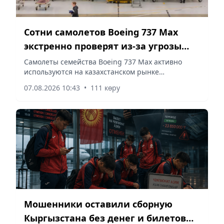
Сотни самолетов Boeing 737 Max
экстренно проверят из-за угрозы
трещин
Самолеты семейства Boeing 737 Max активно
используются на казахстанском рынке
авиаперевозок, в том числе на самых
07.08.2026 10:43
•
111 көру
загруженных маршрутах страны, связывающих
Алматы и Астану, – сообщает корреспондент
vapress.kz.
Мошенники оставили сборную
Кыргызстана без денег и билетов