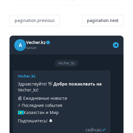
животных, сообщает Vecher.kz со...
pagination.previous
pagination.next
Vecher.kz
A
канал
Vecher_kz
Vecher_kz
Здравствуйте! 👋
Добро пожаолвать на
Vecher_kz!
📰 Ежедневные новости
⚡️ Последние события
Казахстан и Мир
Подпишитесь! 🔔
сейчас