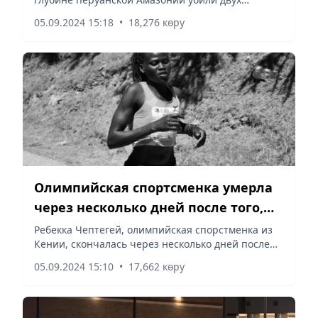
лесорубов, вторгшихся на их земли. Орудием
05.09.2024 15:18
•
18,276 көру
смерти оказались лук и стрелы, сообщает
Vecher.kz со ссылкой на Associated...
Олимпийская спортсменка умерла
через несколько дней после того,
как ее поджег бывший парень
Ребекка Чептегей, олимпийская спорстменка из
Кении, скончалась через несколько дней после
нападения ее бывшего бойфренда, который
05.09.2024 15:10
•
17,662 көру
облил девушку бензином и поджег,
сообщает Vecher.kz со ссылкой на BBC.