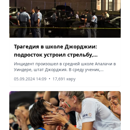
Трагедия в школе Джорджии:
подросток устроил стрельбу,
погибли ученики и учителя
Инцидент произошел в средней школе Апалачи в
Уиндере, штат Джорджия. В среду ученик,
воспользовавшись огнестрельным орудием, убил
05.09.2024 14:09
•
17,691 көру
четырех человек, передает Vecher.kz со ссылкой
на Associated press.