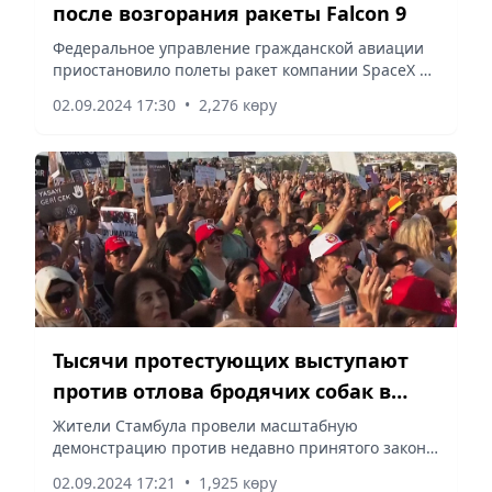
после возгорания ракеты Falcon 9
Федеральное управление гражданской авиации
приостановило полеты ракет компании SpaceX и
приказало провести расследование после
02.09.2024 17:30
•
2,276 көру
инцидента, произошедшего у побережья
Флориды, передает Vecher.kz, со...
Тысячи протестующих выступают
против отлова бродячих собак в
Стамбуле
Жители Стамбула провели масштабную
демонстрацию против недавно принятого закона.
По мнению критиков, нововведение может
02.09.2024 17:21
•
1,925 көру
привести к массовому уничтожению бездомных