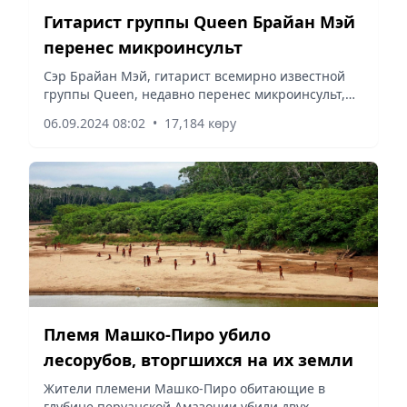
Гитарист группы Queen Брайан Мэй
перенес микроинсульт
Сэр Брайан Мэй, гитарист всемирно известной
группы Queen, недавно перенес микроинсульт,
из-за которого не может пользоваться левой
06.09.2024 08:02
•
17,184 көру
рукой, передает Vecher.kz, ссылаясь на BBC.
Племя Машко-Пиро убило
лесорубов, вторгшихся на их земли
Жители племени Машко-Пиро обитающие в
глубине перуанской Амазонии убили двух