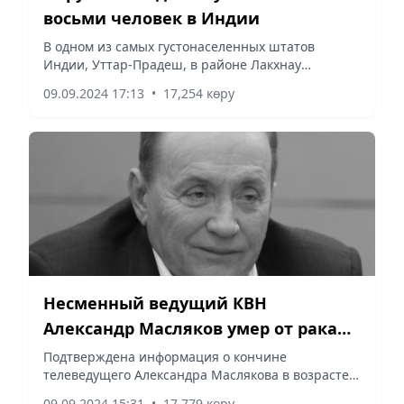
восьми человек в Индии
В одном из самых густонаселенных штатов
Индии, Уттар-Прадеш, в районе Лакхнау
обрушилось здания. В результате инцидента
09.09.2024 17:13
•
17,254 көру
погибли восемь человек и 28 пострадали.
Спасательные работы продолжаются, а...
Несменный ведущий КВН
Александр Масляков умер от рака
легких
Подтверждена информация о кончине
телеведущего Александра Маслякова в возрасте
82 лет, сообщает Vecher.kz со ссылкой на
09.09.2024 15:31
•
17,779 көру