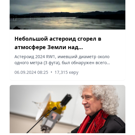
Небольшой астероид сгорел в
атмосфере Земли над
Филиппинами
Астероид 2024 RW1, имевший диаметр около
одного метра (3 фута), был обнаружен всего
несколько часов до своего сгорания, передаёт
06.09.2024 08:25
•
17,315 көру
Vecher.kz со ссылкой на Associated press.