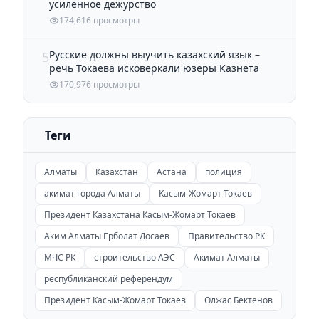
усиленное дежурство
174,616 просмотры
Русские должны выучить казахский язык –
5
речь Токаева исковеркали юзеры Казнета
170,976 просмотры
Теги
Алматы
Казахстан
Астана
полиция
акимат города Алматы
Касым-Жомарт Токаев
Президент Казахстана Касым-Жомарт Токаев
Аким Алматы Ерболат Досаев
Правительство РК
МЧС РК
строительство АЭС
Акимат Алматы
республиканский референдум
Президент Касым-Жомарт Токаев
Олжас Бектенов