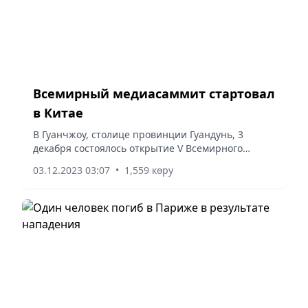
Всемирный медиасаммит стартовал
в Китае
В Гуанчжоу, столице провинции Гуандунь, 3
декабря состоялось открытие V Всемирного
медиасаммита (WMS) с участием более 450
03.12.2023 03:07
•
1,559 көру
участников из 101 страны и региона,
представителей основных средств...