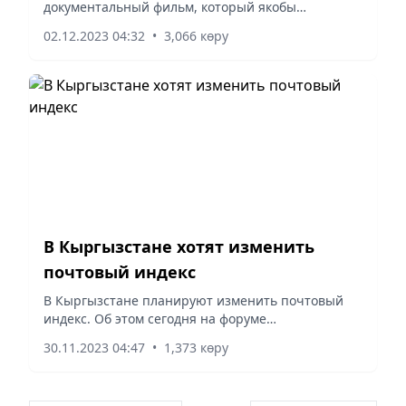
документальный фильм, который якобы
доказывает, что Билл Гейтс вовсе не бизнесмен и
02.12.2023 04:32
•
3,066 көру
филантроп, а бесчестный мошенник,
пишет stopfake.kz.
В Кыргызстане хотят изменить
почтовый индекс
В Кыргызстане планируют изменить почтовый
индекс. Об этом сегодня на форуме
«Пространственное развитие. Новая цифровая
30.11.2023 04:47
•
1,373 көру
реальность» заявил заместитель председателя
кабинета министров Эдиль...