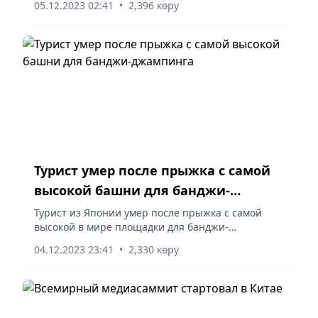
05.12.2023 02:41
•
2,396 көру
национальной безопасности (ГКНБ) КР.
Турист умер после прыжка с самой
высокой башни для банджи-
джампинга
Турист из Японии умер после прыжка с самой
высокой в мире площадки для банджи-
джампинга, Башни Макао, пишут РИА Новости.
04.12.2023 23:41
•
2,330 көру