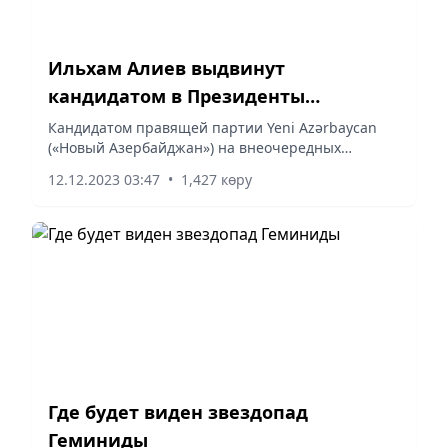
Ильхам Алиев выдвинут
кандидатом в Президенты
Азербайджана
Кандидатом правящей партии Yeni Azərbaycan
(«Новый Азербайджан») на внеочередных
президентских выборах в стране станет
12.12.2023 03:47
•
1,427 көру
действующий глава республики Ильхам Алиев.
Об этом сообщил заместитель...
Где будет виден звездопад
Геминиды