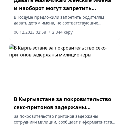
и наоборот могут запретить
россиянам
В Госдуме предложили запретить родителям
давать детям имена, не соответствующие
половой принадлежности. С такой инициативой
06.12.2023 02:58
•
2,344 көру
выступила первый зампред комитета Госдумы по
вопросам семьи, женщин и...
В Кыргызстане за покровительство
секс-притонов задержаны
милиционеры
За покровительство притонов задержаны
сотрудники милиции, сообщает информагентство
«Кабар» со ссылкой на пресс-службу Госкомитета