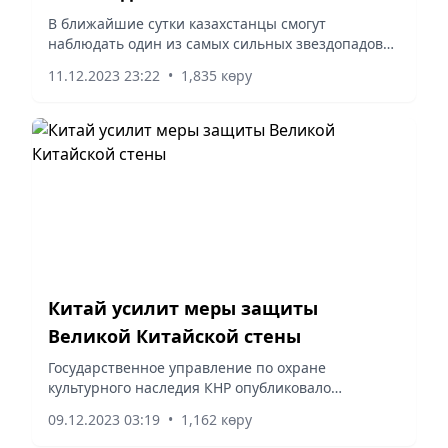
В ближайшие сутки казахстанцы смогут
наблюдать один из самых сильных звездопадов
года. Метеорный поток Геминиды в ночь на 14
11.12.2023 23:22
•
1,835 көру
декабря достигнет пика активности, пишет ТАСС.
Китай усилит меры защиты
Великой Китайской стены
Государственное управление по охране
культурного наследия КНР опубликовало
циркуляр, в котором заявило о необходимости
09.12.2023 03:19
•
1,162 көру
дальнейшего усиления работы по защите
Великой Китайской стены, являющейся...