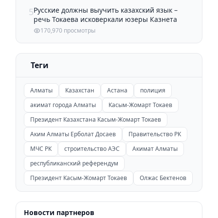
Русские должны выучить казахский язык –
5
речь Токаева исковеркали юзеры Казнета
170,970 просмотры
Теги
Алматы
Казахстан
Астана
полиция
акимат города Алматы
Касым-Жомарт Токаев
Президент Казахстана Касым-Жомарт Токаев
Аким Алматы Ерболат Досаев
Правительство РК
МЧС РК
строительство АЭС
Акимат Алматы
республиканский референдум
Президент Касым-Жомарт Токаев
Олжас Бектенов
Новости партнеров