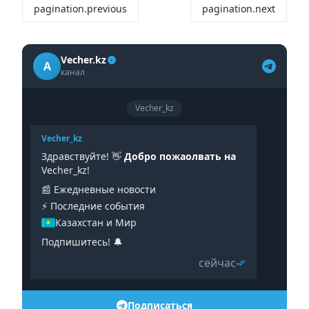
pagination.previous
pagination.next
Vecher.kz
A
канал
Vecher_kz
Vecher_kz
Здравствуйте! 👋
Добро пожаолвать на
Vecher_kz!
📰 Ежедневные новости
⚡️ Последние события
Казахстан и Мир
Подпишитесь! 🔔
сейчас
Подписаться