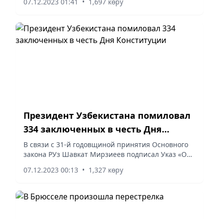
07.12.2023 01:41
•
1,697 көру
пленарном заседании, пишут РИА Новости.
Президент Узбекистана помиловал
334 заключенных в честь Дня
Конституции
В связи с 31-й годовщиной принятия Основного
закона РУз Шавкат Мирзиеев подписал Указ «О
помиловании группы лиц, отбывающих срок
07.12.2023 00:13
•
1,327 көру
наказания, чистосердечно раскаявшихся в
содеянном и твердо вставших...