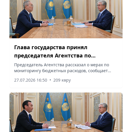
Глава государства принял
председателя Агентства по
финансовому мониторингу Жаната
Председатель Агентства рассказал о мерах по
мониторингу бюджетных расходов, сообщает
Элиманова
корреспондент vapress.kz.
27.07.2026 16:50
•
209 көру