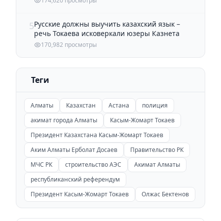
174,620 просмотры
Русские должны выучить казахский язык –
5
речь Токаева исковеркали юзеры Казнета
170,982 просмотры
Теги
Алматы
Казахстан
Астана
полиция
акимат города Алматы
Касым-Жомарт Токаев
Президент Казахстана Касым-Жомарт Токаев
Аким Алматы Ерболат Досаев
Правительство РК
МЧС РК
строительство АЭС
Акимат Алматы
республиканский референдум
Президент Касым-Жомарт Токаев
Олжас Бектенов