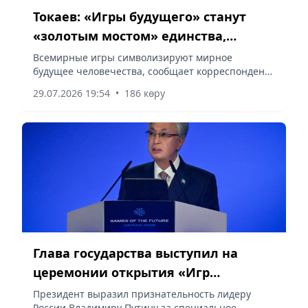
Токаев: «Игры будущего» станут
«золотым мостом» единства,
дружбы и солидарности
Всемирные игры символизируют мирное
будущее человечества, сообщает корреспондент
vapress.kz.
29.07.2026 19:54
•
186 көру
Глава государства выступил на
церемонии открытия «Игр
будущего – 2026»
Президент выразил признательность лидеру
России Владимиру Путину за специальное