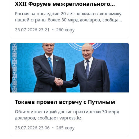
XXII Форуме межрегионального
сотрудничества Казахстана и
Россия за последние 20 лет вложила в экономику
нашей страны более 30 млрд долларов, сообщает
России
vapress.kz.
25.07.2026 23:21
•
260 көру
Токаев провел встречу с Путиным
Объем инвестиций достиг практически 30 млрд
долларов, сообщает vapress.kz.
25.07.2026 23:06
•
265 көру