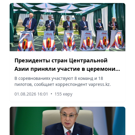
Президенты стран Центральной
Азии приняли участие в церемонии
открытия этапа чемпионата мира
В соревнованиях участвуют 8 команд и 18
пилотов, сообщает корреспондент vapress.kz.
по водно-моторному спорту UIM
F1H2O
01.08.2026 16:01
•
155 көру