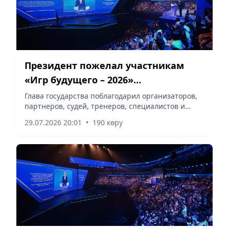
Президент пожелал участникам
«Игр будущего – 2026»
бескомпромиссных состязаний
Глава государства поблагодарил организаторов,
партнеров, судей, тренеров, специалистов и
волонтеров за подготовку соревнований,
29.07.2026 20:01
•
190 көру
сообщает корреспондент vapress.kz.