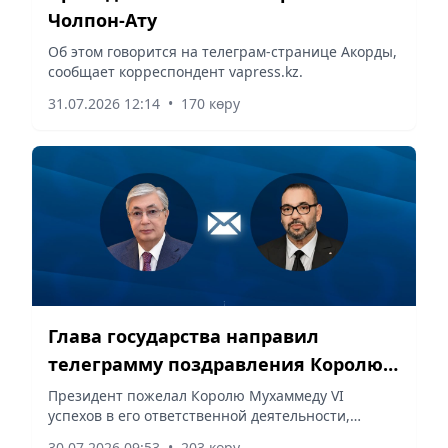
Чолпон-Ату
Об этом говорится на телеграм-странице Акорды,
сообщает корреспондент vapress.kz.
31.07.2026 12:14
•
170 көру
Глава государства направил
телеграмму поздравления Королю
Марокко
Президент пожелал Королю Мухаммеду VI
успехов в его ответственной деятельности,
сообщает корреспондент vapress.kz.
30.07.2026 09:53
•
203 көру