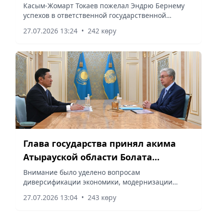
Великобритании
Касым-Жомарт Токаев пожелал Эндрю Бернему
успехов в ответственной государственной
деятельности, сообщает корреспондент
27.07.2026 13:24
•
242 көру
vapress.kz.
Глава государства принял акима
Атырауской области Болата
Акчулакова
Внимание было уделено вопросам
диверсификации экономики, модернизации
инженерных сетей, сообщает корреспондент
27.07.2026 13:04
•
243 көру
vapress.kz.