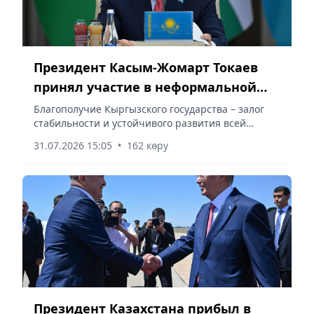
Президент Касым-Жомарт Токаев
принял участие в неформальной
встрече глав государств
Благополучие Кыргызского государства – залог
стабильности и устойчивого развития всей
Центральной Азии и Азербайджана
Центральной Азии, сообщает корреспондент
31.07.2026 15:05
•
162 көру
vapress.kz.
Президент Казахстана прибыл в