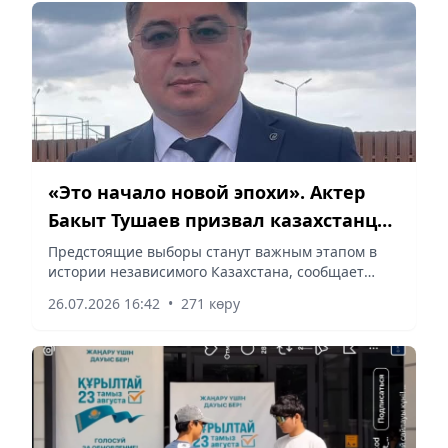
«Это начало новой эпохи». Актер
Бакыт Тушаев призвал казахстанцев
принять участие в выборах
Предстоящие выборы станут важным этапом в
истории независимого Казахстана, сообщает
депутатов Курултая
Vapress.kz.
26.07.2026 16:42
•
271 көру