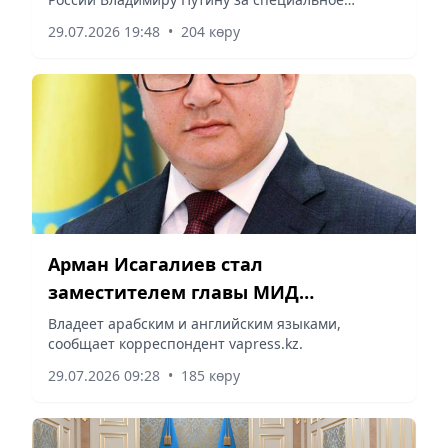
видеообращение и теплые слова в адрес
29.07.2026 19:48
•
204 көру
Казахстана, сообщает корреспондент vapress.kz.
Арман Исагалиев стал
заместителем главы МИД
Казахстана
Владеет арабским и английским языками,
сообщает корреспондент vapress.kz.
29.07.2026 09:28
•
185 көру