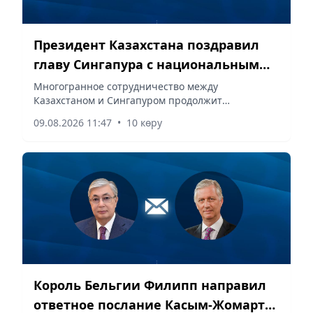
Президент Казахстана поздравил
главу Сингапура с национальным
праздником
Многогранное сотрудничество между
Казахстаном и Сингапуром продолжит
поступательно развиваться на благо народов
09.08.2026 11:47
•
10 көру
двух стран, сообщает корреспондент vapress.kz.
Король Бельгии Филипп направил
ответное послание Касым-Жомарту