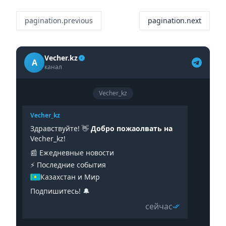
pagination.previous
pagination.next
Vecher.kz
A
канал
Vecher_kz
Vecher_kz
Здравствуйте! 👋
Добро пожаолвать на
Vecher_kz!
📰 Ежедневные новости
⚡️ Последние события
Казахстан и Мир
Подпишитесь! 🔔
сейчас