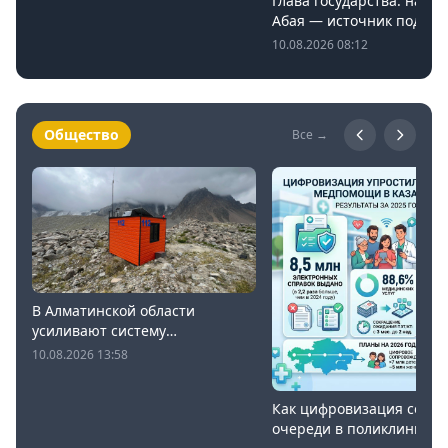
Глава государства: насле
Абая — источник подлин
патриотизма
10.08.2026 08:12
Общество
Все →
В Алматинской области
усиливают систему
предупреждения о селях
10.08.2026 13:58
Как цифровизация сокра
очереди в поликлиниках