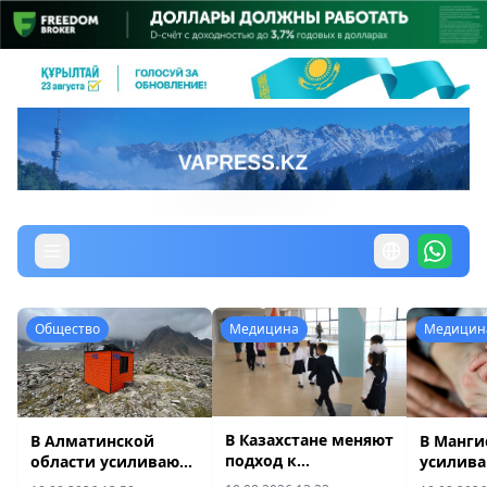
Общество
Медицина
Медицин
В Казахстане меняют
В Алматинской
В Манги
подход к
области усиливают
усилива
медосмотрам
систему
снижен