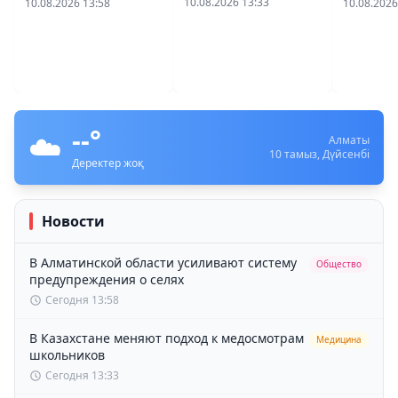
10.08.2026 13:33
10.08.2026 13:58
10.08.2026
школьников
предупреждения о
материн
селях
младен
смертно
Политика
--
°
☁️
Алматы
10 тамыз, Дүйсенбі
Глава государства: наследие Абая
Деректер жоқ
— источник подлинного
патриотизма
10.08.2026 08:12
•
57
Новости
В Алматинской области усиливают систему
Общество
предупреждения о селях
Сегодня 13:58
В Казахстане меняют подход к медосмотрам
Медицина
школьников
Сегодня 13:33