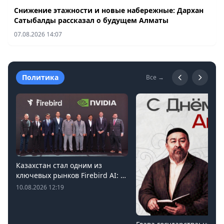
Снижение этажности и новые набережные: Дархан
Сатыбалды рассказал о будущем Алматы
07.08.2026 14:07
Политика
Все →
Казахстан стал одним из
ключевых рынков Firebird AI: в
Экибастузе развивается AI-
10.08.2026 12:19
инфраструктура мощностью
125 МВт