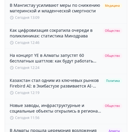
В Мангистау усиливают меры по снижению
Медицина
материнской и младенческой смертности
Сегодня 13:09
Как цифровизация сократила очереди в
Общество
поликлиниках: статистика Минздрава
Сегодня 12:46
На концерт YE в Алматы запустят 60
Общество
бесплатных шаттлов: как будут работать
транспорт и перекрытия
Сегодня 12:24
Казахстан стал одним из ключевых рынков
Политика
Firebird AI: в Экибастузе развивается AI-
инфраструктура мощностью 125 МВт
Сегодня 12:19
Новые заводы, инфраструктурные и
Общество
социальные объекты открылись в регионах
Казахстана
Сегодня 11:56
В Алматы прошла церемония возложения
Алматы