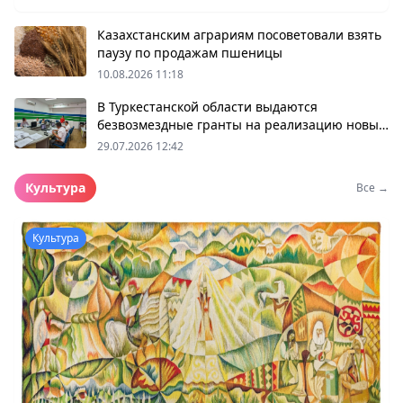
отечественных товаропроизводителей
Казахстанским аграриям посоветовали взять
паузу по продажам пшеницы
10.08.2026 11:18
В Туркестанской области выдаются
безвозмездные гранты на реализацию новыз
бизнес-идей
29.07.2026 12:42
Культура
Все →
Культура