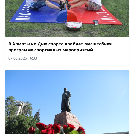
Умный тренд: какие бесплатные онлайн-
Общество
курсы популярны у казахстанцев в 2026 году
Сегодня 09:52
В Уральске выявили «серую» сертификацию
Общество
мясных полуфабрикатов
В Алматы ко Дню спорта пройдет масштабная
Сегодня 09:29
программа спортивных мероприятий
07.08.2026 16:33