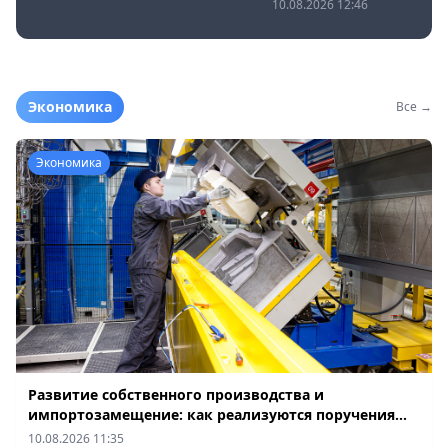
статистика Минздрава
10.08.2026 12:46
Экономика
Все →
Экономика
Развитие собственного производства и
импортозамещение: как реализуются поручения
Президента по усилению мер поддержки
10.08.2026 11:35