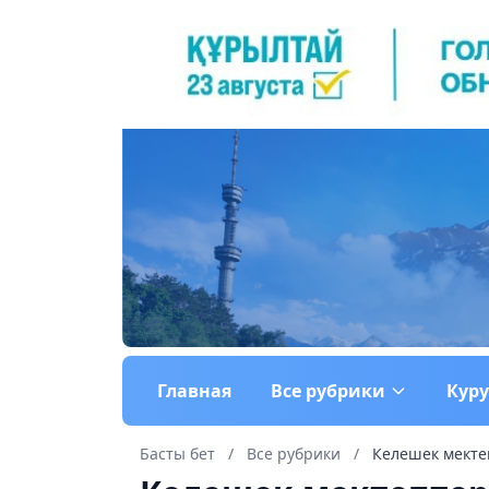
Главная
Все рубрики
Кур
Басты бет
/
Все рубрики
/
Келешек мекте