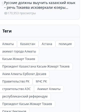
Русские должны выучить казахский язык
5
– речь Токаева исковеркали юзеры
Казнета
170,953 просмотры
Теги
Алматы
Казахстан
Астана
полиция
акимат города Алматы
Касым-Жомарт Токаев
Президент Казахстана Касым-Жомарт Токаев
Аким Алматы Ерболат Досаев
Правительство РК
МЧС РК
строительство АЭС
Акимат Алматы
республиканский референдум
Президент Касым-Жомарт Токаев
Олжас Бектенов