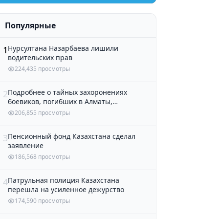
Популярные
Нурсултана Назарбаева лишили
1
водительских прав
224,435 просмотры
Подробнее о тайных захоронениях
2
боевиков, погибших в Алматы,
рассказали в полиции
206,855 просмотры
Пенсионный фонд Казахстана сделал
3
заявление
186,568 просмотры
Патрульная полиция Казахстана
4
перешла на усиленное дежурство
174,590 просмотры