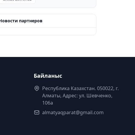
Новости партнеров
Байланыс
Республика Казахстан. 050022, г.
Алматы, Адрес: ул. Шевченко,
106а
almatyaqparat@gmail.com