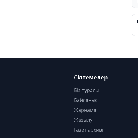
Сілтемелер
Біз туралы
Байланыс
Жарнама
Жазылу
Газет архиві