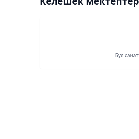
Келешек мектептер
Бұл сана