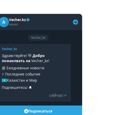
Vecher.kz
A
канал
Vecher_kz
Vecher_kz
Здравствуйте! 👋
Добро
пожаолвать на
Vecher_kz!
📰 Ежедневные новости
⚡️ Последние события
Казахстан и Мир
Подпишитесь! 🔔
сейчас
Подписаться