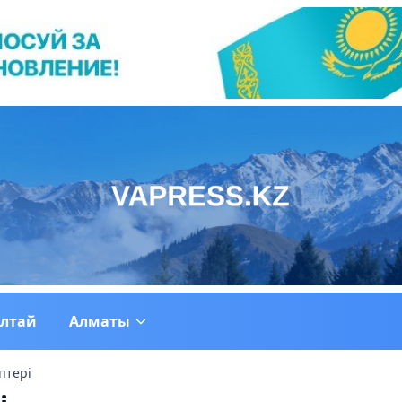
ултай
Алматы
птері