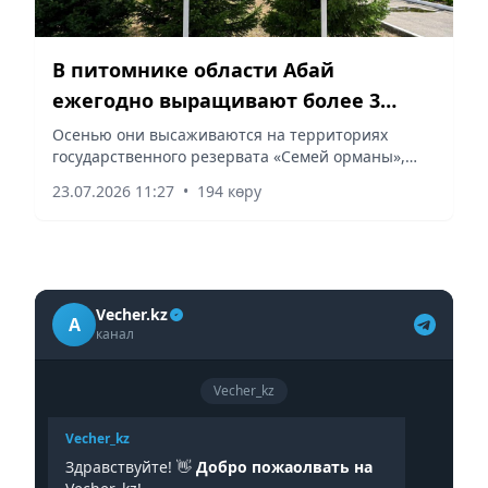
В питомнике области Абай
ежегодно выращивают более 3
миллионов саженцев сосны
Осенью они высаживаются на территориях
государственного резервата «Семей орманы»,
сообщает vapress.kz.
23.07.2026 11:27
•
194 көру
Vecher.kz
A
канал
Vecher_kz
Vecher_kz
Здравствуйте! 👋
Добро пожаолвать на