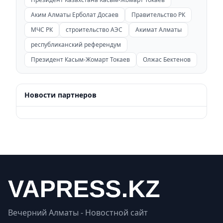
Аким Алматы Ерболат Досаев
Правительство РК
МЧС РК
строительство АЭС
Акимат Алматы
республиканский референдум
Президент Касым-Жомарт Токаев
Олжас Бектенов
Новости партнеров
Вечерний Алматы - Новостной сайт