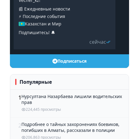
Vecher_kz!
📰 Ежедневные новости
⚡️ Последние события
Казахстан и Мир
Подпишитесь! 🔔
сейчас
Подписаться
Популярные
Нурсултана Назарбаева лишили водительских
1
прав
224,445 просмотры
Подробнее о тайных захоронениях боевиков,
2
погибших в Алматы, рассказали в полиции
206,863 просмотры