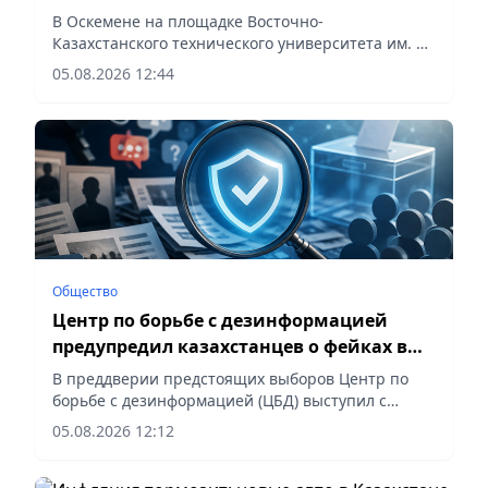
площадке в ВКО
В Оскемене на площадке Восточно-
Казахстанского технического университета им. Д.
Серикбаева состоялось заседание Национальной
05.08.2026 12:44
экспертной площадки «КИСИ GPS: Gylym. Pikir.
Sayasat» на тему «Сайлау-2026: регионы в новой
политической конфигурации». Организатором
мероприятия выступил Казахстанский институт
стратегических исследований при Президенте
РК, – сообщает корреспондент vapress.kz.
Общество
Центр по борьбе с дезинформацией
предупредил казахстанцев о фейках в
преддверии выборов
В преддверии предстоящих выборов Центр по
борьбе с дезинформацией (ЦБД) выступил с
официальным предупреждением для граждан.
05.08.2026 12:12
Аналитики ведомства зафиксировали в
социальных сетях и мессенджерах волну фейков
и манипулятивных публикаций. По данным