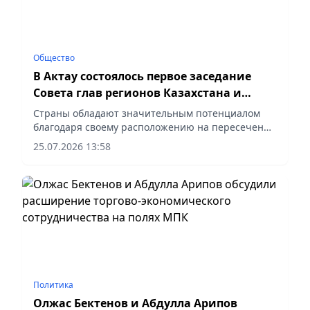
Общество
В Актау состоялось первое заседание
Совета глав регионов Казахстана и
Узбекистана
Страны обладают значительным потенциалом
благодаря своему расположению на пересечении
стратегически важных евразийских маршрутов,
25.07.2026 13:58
сообщает vapress.kz.
Политика
Олжас Бектенов и Абдулла Арипов