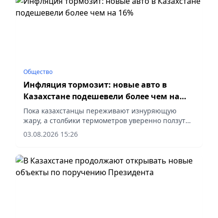
экспертов, в Казнете начали массово
тиражировать старые информационные вбросы,
которые традиционно повторяются во время
каждой избирательной кампании, – сообщает
корреспондент vapress.kz.
Общество
Инфляция тормозит: новые авто в
Казахстане подешевели более чем на
16%
Пока казахстанцы переживают изнуряющую
жару, а столбики термометров уверенно ползут
вверх, инфляция в стране, напротив,
03.08.2026 15:26
демонстрирует заметное охлаждение.
Инфляционные процессы продолжают
замедляться, фиксируя уверенный тренд на
снижение, сообщает корреспондент vapress.kz со
ссылкой на сайт Бюро национальной статистики.