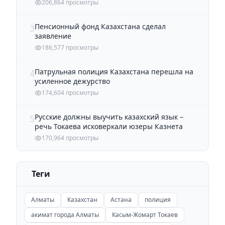
206,864 просмотры
Пенсионный фонд Казахстана сделал
3
заявление
186,577 просмотры
Патрульная полиция Казахстана перешла на
4
усиленное дежурство
174,604 просмотры
Русские должны выучить казахский язык –
5
речь Токаева исковеркали юзеры Казнета
170,964 просмотры
Теги
Алматы
Казахстан
Астана
полиция
акимат города Алматы
Касым-Жомарт Токаев