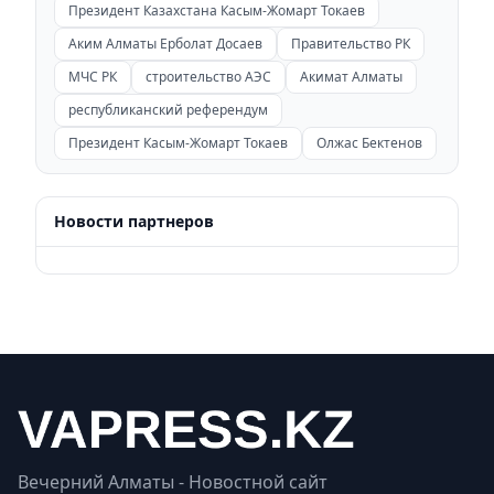
Президент Казахстана Касым-Жомарт Токаев
Аким Алматы Ерболат Досаев
Правительство РК
МЧС РК
строительство АЭС
Акимат Алматы
республиканский референдум
Президент Касым-Жомарт Токаев
Олжас Бектенов
Новости партнеров
Вечерний Алматы - Новостной сайт