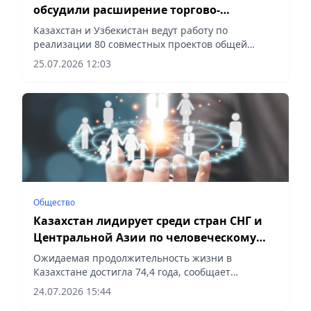
обсудили расширение торгово-
экономического сотрудничества на
Казахстан и Узбекистан ведут работу по
полях МПК
реализации 80 совместных проектов общей
стоимостью более $1,8 млрд, сообщает vapress.kz.
25.07.2026 12:03
Общество
Казахстан лидирует среди стран СНГ и
Центральной Азии по человеческому
развитию
Ожидаемая продолжительность жизни в
Казахстане достигла 74,4 года, сообщает
vapress.kz.
24.07.2026 15:44