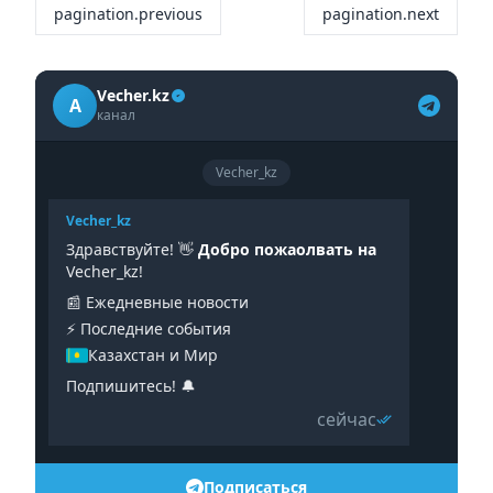
pagination.previous
pagination.next
Vecher.kz
A
канал
Vecher_kz
Vecher_kz
Здравствуйте! 👋
Добро пожаолвать на
Vecher_kz!
📰 Ежедневные новости
⚡️ Последние события
Казахстан и Мир
Подпишитесь! 🔔
сейчас
Подписаться