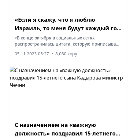
«Если я скажу, что я люблю
Израиль, то меня будут каждый год
выбирать лучшим футболистом
«В конце октября в социальных сетях
распространилась цитата, которую приписывают
мира»: говорил ли так Криштиану
звезде мирового футбола Криштиану Роналду.
Роналду?
05.11.2023 05:27
•
8,080 көру
Звучит она следующим образом: «Если я скажу,
что я люблю Израиль, как...
С назначением на «важную
должность» поздравил 15-летнего