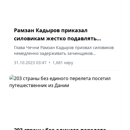
Рамзан Кадыров приказал
силовикам жестко подавлять
возможные беспорядки
Глава Чечни Рамзан Кадыров призвал силовиков
немедленно задерживать зачинщиков
беспорядков, а если человек не среагировал на
31.10.2023 03:47
•
1,681 көру
три предупредительных выстрела – пустить ему
«пулю в лоб», пишет...
203 страны без единого перелета