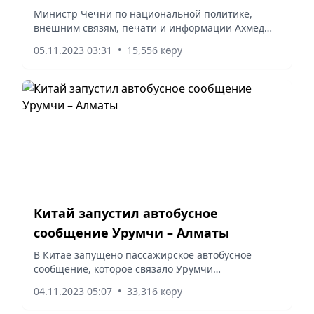
сына Кадырова министр Чечни
Министр Чечни по национальной политике,
внешним связям, печати и информации Ахмед
Дудаев поздравил в своем Telegram-канале 15-
05.11.2023 03:31
•
15,556 көру
летнего сына Рамзана Кадырова – Адама
Кадырова «с назначением на...
Китай запустил автобусное
сообщение Урумчи – Алматы
В Китае запущено пассажирское автобусное
сообщение, которое связало Урумчи
(административный центр Синьцзян-Уйгурского
04.11.2023 05:07
•
33,316 көру
автономного района на северо-западе страны) с
Алматы, пишет Синьхуа.