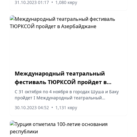
31.10.2023 01:17
•
1,080 көру
республиканский социологический опрос на тему
«Отношение...
Международный театральный
фестиваль ТЮРКСОЙ пройдет в
Азербайджане
С 31 октября по 4 ноября в городах Шуша и Баку
пройдет I Международный театральный
фестиваль ТЮРКСОЙ, сообщили в пресс-службе
30.10.2023 04:52
•
1,131 көру
Министерства культуры Азербайджана.