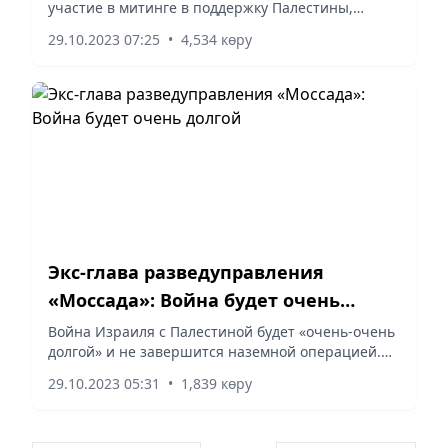
участие в митинге в поддержку Палестины,
передает «Хабар 24».
29.10.2023 07:25
•
4,534 көру
Экс-глава разведуправления
«Моссада»: Война будет очень
долгой
Война Израиля с Палестиной будет «очень-очень
долгой» и не завершится наземной операцией.
Такой прогноз сделал экс-глава
29.10.2023 05:31
•
1,839 көру
разведуправления «Моссада» Зоар Палти в
интервью итальянскому телеканалу...