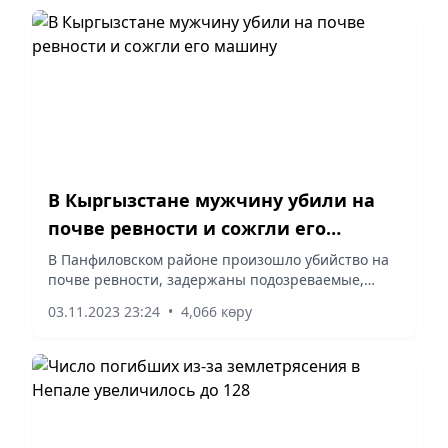
В Кыргызстане мужчину убили на
почве ревности и сожгли его
машину
В Панфиловском районе произошло убийство на
почве ревности, задержаны подозреваемые,
сообщили информагентству «Кабар» в ГУВД
03.11.2023 23:24
•
4,066 көру
Чуйской области.