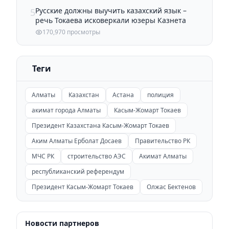
Русские должны выучить казахский язык –
5
речь Токаева исковеркали юзеры Казнета
170,970 просмотры
Теги
Алматы
Казахстан
Астана
полиция
акимат города Алматы
Касым-Жомарт Токаев
Президент Казахстана Касым-Жомарт Токаев
Аким Алматы Ерболат Досаев
Правительство РК
МЧС РК
строительство АЭС
Акимат Алматы
республиканский референдум
Президент Касым-Жомарт Токаев
Олжас Бектенов
Новости партнеров