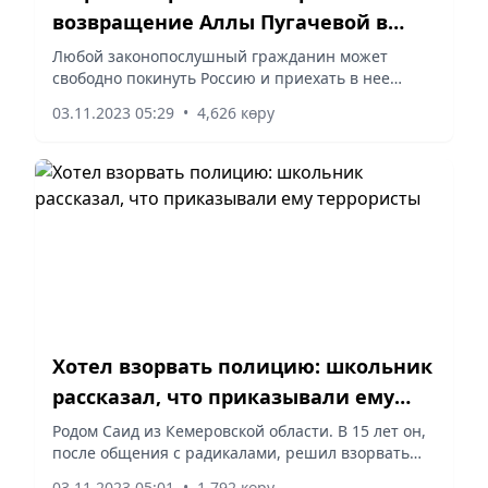
возвращение Аллы Пугачевой в
Россию
Любой законопослушный гражданин может
свободно покинуть Россию и приехать в нее
обратно, заявил пресс-секретарь Президента
03.11.2023 05:29
•
4,626 көру
РФ Дмитрий Песков, комментируя возвращение в
страну артистки Аллы...
Хотел взорвать полицию: школьник
рассказал, что приказывали ему
террористы
Родом Саид из Кемеровской области. В 15 лет он,
после общения с радикалами, решил взорвать
отдел полиции. Задержали подростка с гранатой
03.11.2023 05:01
•
1,792 көру