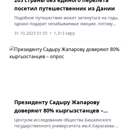
посетил путешественник из Дании
Подобное путешествие может затянуться на годы,
однако подарит незабываемые эмоции, потому
что дает возможность увидеть мир не с высоты
31.10.2023 01:55
•
1,313 көру
птичьего полета, передает mentoday.ru.
Президенту Садыру Жапарову
доверяют 80% кыргызстанцев –
опрос
Центром исследования общества Бишкекского
государственного университета им.К.Карасаева в
период с 24 по 28 октября 2023 года проведен