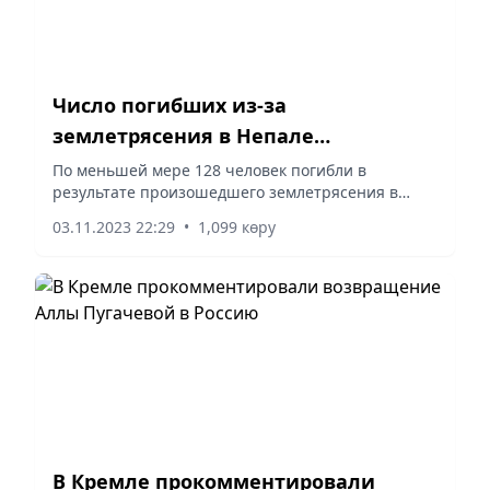
Число погибших из-за
землетрясения в Непале
увеличилось до 128
По меньшей мере 128 человек погибли в
результате произошедшего землетрясения в
Непале. Как сообщает газета Mint, официальные
03.11.2023 22:29
•
1,099 көру
лица ожидают, что число жертв, вероятно,
вырастет, поскольку связь со...
В Кремле прокомментировали