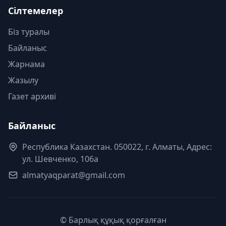
Сілтемелер
Біз туралы
Байланыс
Жарнама
Жазылу
Газет архиві
Байланыс
Республика Казахстан. 050022, г. Алматы, Адрес:
ул. Шевченко, 106а
almatyaqparat@gmail.com
© Барлық құқық қорғалған