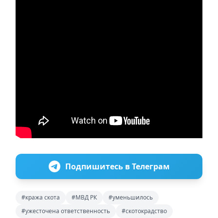
Подпишитесь в Телеграм
#кража скота
#МВД РК
#уменьшилось
#ужесточена ответственность
#скотокрадство