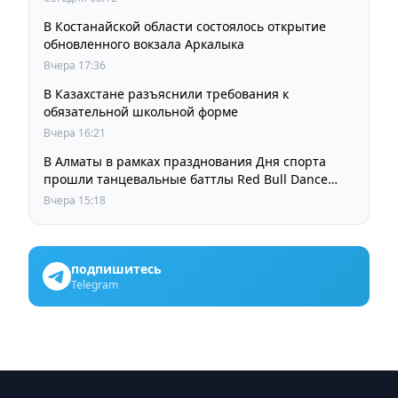
В Костанайской области состоялось открытие
обновленного вокзала Аркалыка
Вчера 17:36
В Казахстане разъяснили требования к
обязательной школьной форме
Вчера 16:21
В Алматы в рамках празднования Дня спорта
прошли танцевальные баттлы Red Bull Dance
Your Style
Вчера 15:18
подпишитесь
Telegram