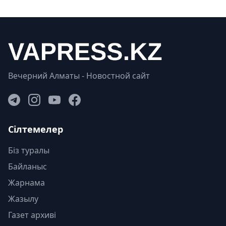
Вечерний Алматы - Новостной сайт
Сілтемелер
Біз туралы
Байланыс
Жарнама
Жазылу
Газет архиві