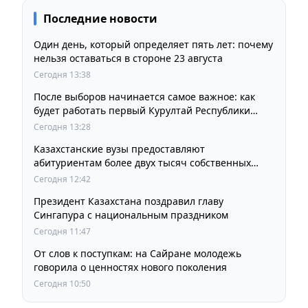
Последние новости
Один день, который определяет пять лет: почему
нельзя оставаться в стороне 23 августа
Сегодня 13:38
После выборов начинается самое важное: как
будет работать первый Курултай Республики
Казахстан
Сегодня 13:28
Казахстанские вузы предоставляют
абитуриентам более двух тысяч собственных
образовательных грантов
Сегодня 12:42
Президент Казахстана поздравил главу
Сингапура с национальным праздником
Сегодня 11:47
От слов к поступкам: на Сайране молодежь
говорила о ценностях нового поколения
Сегодня 10:50