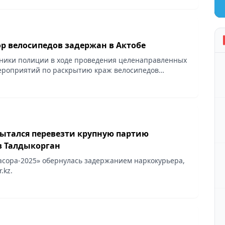
ает Vecher.kz.
р велосипедов задержан в Актобе
дники полиции в ходе проведения целенаправленных
ероприятий по раскрытию краж велосипедов
етнего молодого человека.
ытался перевезти крупную партию
в Талдыкорган
сора-2025» обернулась задержанием наркокурьера,
.kz.