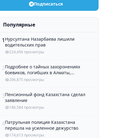
Подписаться
Популярные
Нурсултана Назарбаева лишили
1
водительских прав
224,456 просмотры
Подробнее о тайных захоронениях
2
боевиков, погибших в Алматы,
рассказали в полиции
206,875 просмотры
Пенсионный фонд Казахстана сделал
3
заявление
186,584 просмотры
Патрульная полиция Казахстана
4
перешла на усиленное дежурство
174,613 просмотры