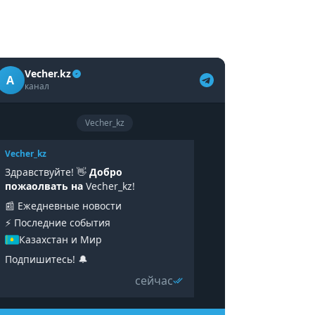
Vecher.kz
A
канал
Vecher_kz
Vecher_kz
Здравствуйте! 👋
Добро
пожаолвать на
Vecher_kz!
📰 Ежедневные новости
⚡️ Последние события
Казахстан и Мир
Подпишитесь! 🔔
сейчас