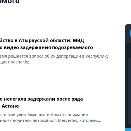
емого
йство в Атырауской области: МВД
о видео задержания подозреваемого
емя решается вопрос об их депортации в Республику
щает Vecher.kz.
о нелегала задержали после ряда
 Астане
сечении улиц Акмешит и Алматы внимание
ивлек водитель автомобиля Mercedes, который,
ьную машину, резко свернул во двор, пытаясь