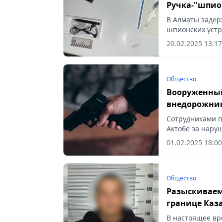
Ручка-"шпио
В Алматы заде
шпионских устро
20.02.2025 13:17
Общество
Вооруженный
внедорожник
Сотрудниками п
Актобе за нар
сообщает Vecher
01.02.2025 18:00
Общество
Разыскиваем
границе Каз
В настоящее вр