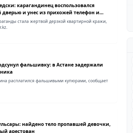
седски: карагандинец воспользовался
 дверью и унес из прихожей телефон и
аганды стала жертвой дерзкой квартирной кражи,
.kz.
одсунул фальшивку: в Астане задержали
ника
чина расплатился фальшивыми купюрами, сообщает
ульсары: найдено тело пропавшей девочки,
ый арестован