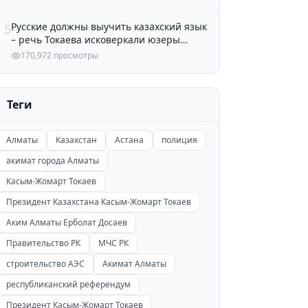
Русские должны выучить казахский язык
5
– речь Токаева исковеркали юзеры
Казнета
170,972 просмотры
Теги
Алматы
Казахстан
Астана
полиция
акимат города Алматы
Касым-Жомарт Токаев
Президент Казахстана Касым-Жомарт Токаев
Аким Алматы Ерболат Досаев
Правительство РК
МЧС РК
строительство АЭС
Акимат Алматы
республиканский референдум
Президент Касым-Жомарт Токаев