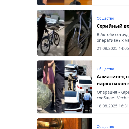
скрыться, сообщ
Общество
Серийный во
В Актобе сотру
оперативных м
задержали 22-л
21.08.2025 14:05
Общество
Алматинец п
наркотиков 
Операция «Кара
сообщает Vecher
18.08.2025 16:31
Общество