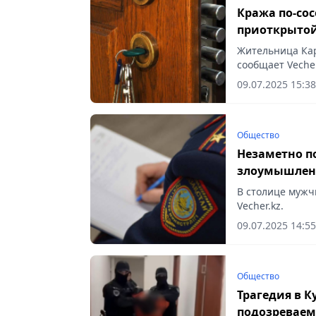
Кража по-со
приоткрытой
деньги
Жительница Кар
сообщает Vecher
09.07.2025 15:38
Общество
Незаметно п
злоумышлен
В столице муж
Vecher.kz.
09.07.2025 14:55
Общество
Трагедия в К
подозреваем