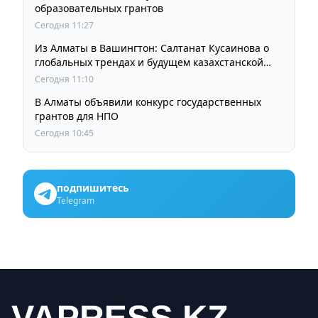
образовательных грантов
Сегодня 11:27
Из Алматы в Вашингтон: Салтанат Кусаинова о
глобальных трендах и будущем казахстанской
школы
Сегодня 11:10
В Алматы объявили конкурс государственных
грантов для НПО
Сегодня 10:45
подпишитесь
Telegram