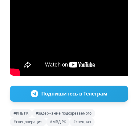
Подпишитесь в Телеграм
#КНБ РК
#задержание подозреваемого
#спецоперация
#МВД РК
#спецназ