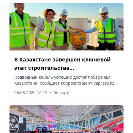
В Казахстане завершен ключевой
этап строительства
Транскаспийской волоконно-
Подводный кабель успешно достиг побережья
Казахстана, сообщает корреспондент vapress.kz.
оптической линии связи
06.08.2026 16:19
•
56 көру