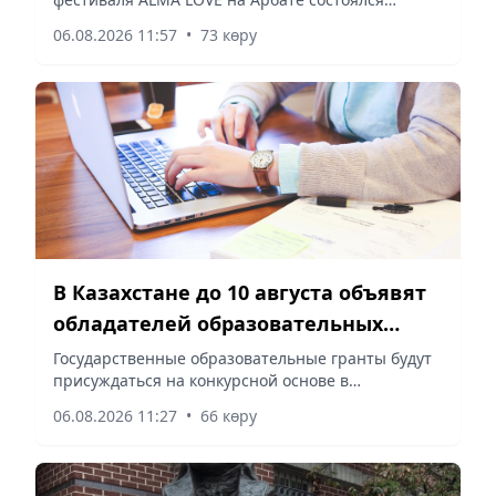
творческий проект Avenue Talent, реализованный
06.08.2026 11:57
•
73 көру
при поддержке управления молодежной
политики города Алматы, – сообщает
корреспондент vapress.kz.
В Казахстане до 10 августа объявят
обладателей образовательных
грантов
Государственные образовательные гранты будут
присуждаться на конкурсной основе в
соответствии с баллами, сообщает корреспондент
06.08.2026 11:27
•
66 көру
vapress.kz.