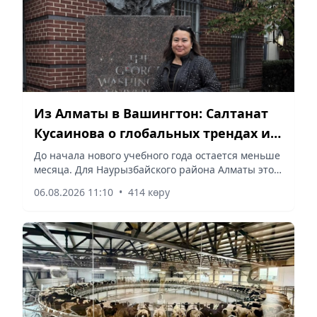
Из Алматы в Вашингтон: Салтанат
Кусаинова о глобальных трендах и
будущем казахстанской школы
До начала нового учебного года остается меньше
месяца. Для Наурызбайского района Алматы этот
сезон особенный: буквально вчера мы писали об
06.08.2026 11:10
•
414 көру
открытии здесь новых современных школ, но за
красивыми фасадами всегда стоит главный
вопрос — как трансформировать сам учебный
процесс в эпоху перемен? Наше образование
уверенно движется вперед, и пока строители
сдают новые объекты, педагоги ищут новые
формулы успеха. Накануне большого старта
руководитель Наурызбайского районного отдела
образования Салтанат Кусаинова поделилась с