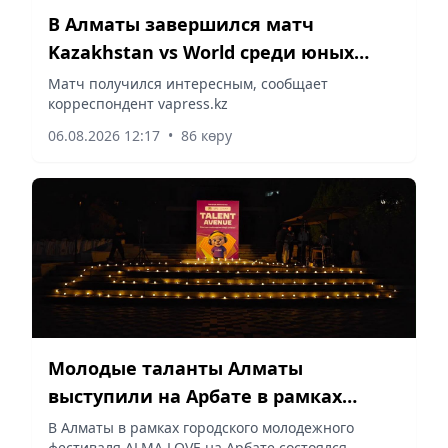
В Алматы завершился матч
Kazakhstan vs World среди юных
шахматистов
Матч получился интересным, сообщает
корреспондент vapress.kz
06.08.2026 12:17
•
86 көру
Молодые таланты Алматы
выступили на Арбате в рамках
фестиваля ALMA LOVE
В Алматы в рамках городского молодежного
фестиваля ALMA LOVE на Арбате состоялся