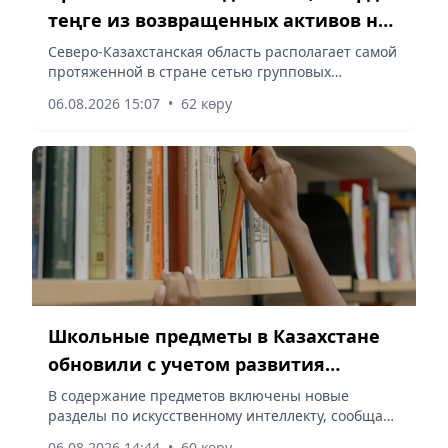
теңге из возвращенных активов на
водоснабжение сел в СКО
Северо-Казахстанская область располагает самой
протяженной в стране сетью групповых
водопроводов, сообщает корреспондент
06.08.2026 15:07
•
62 көру
vapress.kz.
Школьные предметы в Казахстане
обновили с учетом развития
искусственного интеллекта
В содержание предметов включены новые
разделы по искусственному интеллекту, сообщает
корреспондент vapress.kz.
06.08.2026 14:44
•
60 көру