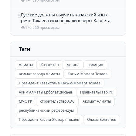
174,596 просмотры
Русские должны выучить казахский язык –
5
речь Токаева исковеркали юзеры Казнета
170,960 просмотры
Теги
Алматы
Казахстан
Астана
полиция
акимат города Алматы
Касым-Жомарт Токаев
Президент Казахстана Касым-Жомарт Токаев
Аким Алматы Ерболат Досаев
Правительство РК
МЧС РК
строительство АЭС
Акимат Алматы
республиканский референдум
Президент Касым-Жомарт Токаев
Олжас Бектенов