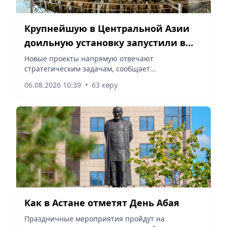
корреспондентом VApress.kz интригующими
наблюдениями из США. Проведя год в
Университете Джорджа Вашингтона по
Крупнейшую в Центральной Азии
программе «Болашак», она посмотрела на наши
доильную установку запустили в
школы со стороны. Насколько хороша хваленая
СКО
западная система, приживется ли сложный
Новые проекты напрямую отвечают
заокеанский опыт на казахстанской почве и как
стратегическим задачам, сообщает
соединить академические традиции Алматы с
корреспондент vapress.kz.
06.08.2026 10:39
•
63 көру
трендами будущего — в нашем эксклюзивном
материале.
Как в Астане отметят День Абая
Праздничные мероприятия пройдут на