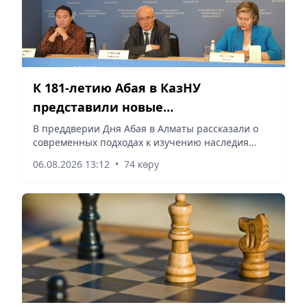
К 181-летию Абая в КазНУ
представили новые
образовательные проекты и
В преддверии Дня Абая в Алматы рассказали о
современных подходах к изучению наследия
разработки в области абаеведения
великого мыслителя, развитии абаеведения и
06.08.2026 13:12
•
74 көру
новых научно-образовательных проектах. На
площадке Региональной службы коммуникаций
города Алматы представители Научно-
исследовательского института Абая при КазНУ
имени аль-Фараби рассказали о работе
института, внедрении новой учебной
дисциплины и практическом применении
философии Абая в современном образовании, –
сообщает корреспондент vapress.kz