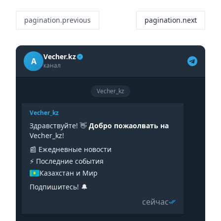
pagination.previous
pagination.next
Vecher.kz
A
канал
Vecher_kz
Vecher_kz
Здравствуйте! 👋
Добро пожаолвать на
Vecher_kz!
📰 Ежедневные новости
⚡️ Последние события
Казахстан и Мир
Подпишитесь! 🔔
сейчас