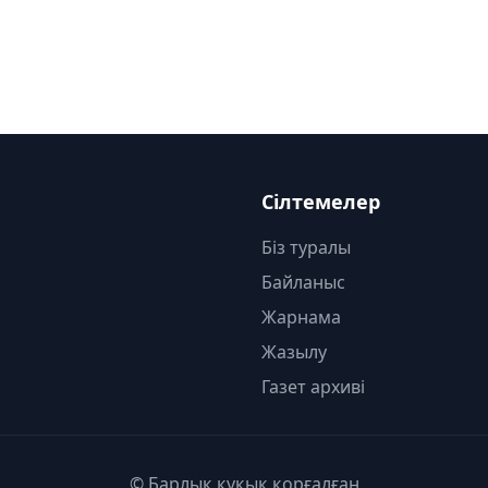
Сілтемелер
Біз туралы
Байланыс
Жарнама
Жазылу
Газет архиві
© Барлық құқық қорғалған