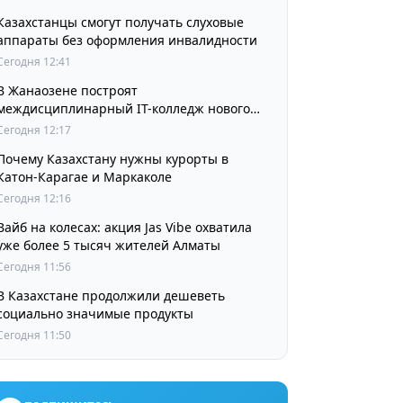
Казахстанцы смогут получать слуховые
аппараты без оформления инвалидности
Сегодня 12:41
В Жанаозене построят
междисциплинарный IT-колледж нового
поколения
Сегодня 12:17
Почему Казахстану нужны курорты в
Катон-Карагае и Маркаколе
Сегодня 12:16
Вайб на колесах: акция Jas Vibe охватила
уже более 5 тысяч жителей Алматы
Сегодня 11:56
В Казахстане продолжили дешеветь
социально значимые продукты
Сегодня 11:50