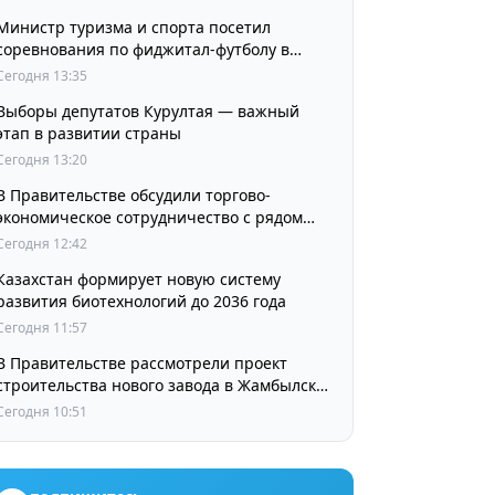
Министр туризма и спорта посетил
соревнования по фиджитал-футболу в
рамках «Игр Будущего 2026»
Сегодня 13:35
Выборы депутатов Курултая — важный
этап в развитии страны
Сегодня 13:20
В Правительстве обсудили торгово-
экономическое сотрудничество с рядом
стран
Сегодня 12:42
Казахстан формирует новую систему
развития биотехнологий до 2036 года
Сегодня 11:57
В Правительстве рассмотрели проект
строительства нового завода в Жамбылской
области
Сегодня 10:51