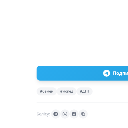
Подпи
#Семей
#мопед
#ДТП
Бөлісу: