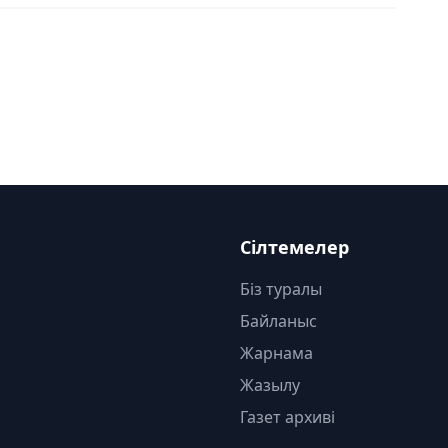
Сілтемелер
Біз туралы
Байланыс
Жарнама
Жазылу
Газет архиві