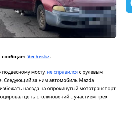
,
сообщает
Vecher.kz
.
о подвесному мосту,
не справился
с рулевым
е. Следующий за ним автомобиль Mazda
 избежать наезда на опрокинутый мототранспорт
воцировал цепь столкновений с участием трех