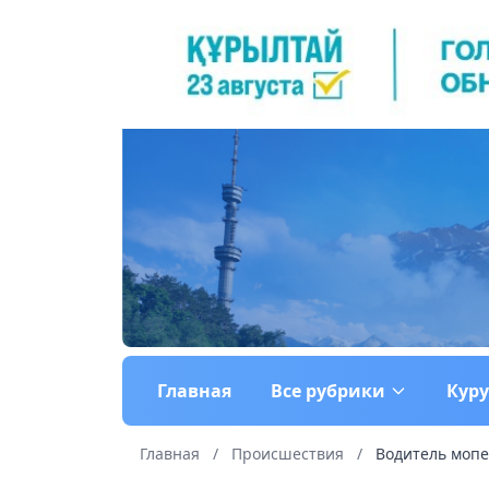
Главная
Все рубрики
Кур
Главная
/
Происшествия
/
Водитель мопе