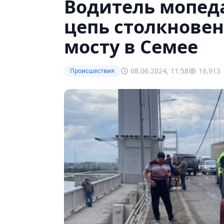
Водитель мопед
цепь столкнове
мосту в Семее
08.06.2024, 11:58
16,913
Происшествия