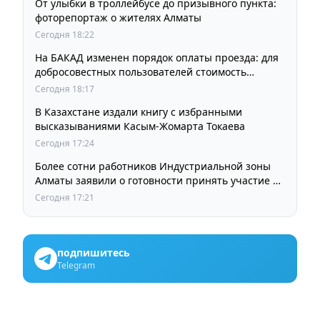
От улыбки в троллейбусе до призывного пункта:
фоторепортаж о жителях Алматы
Сегодня 18:22
На БАКАД изменен порядок оплаты проезда: для
добросовестных пользователей стоимость
остается прежней
Сегодня 18:17
В Казахстане издали книгу с избранными
высказываниями Касым-Жомарта Токаева
Сегодня 17:24
Более сотни работников Индустриальной зоны
Алматы заявили о готовности принять участие в
выборах членов Курылтая
Сегодня 17:21
подпишитесь
Telegram