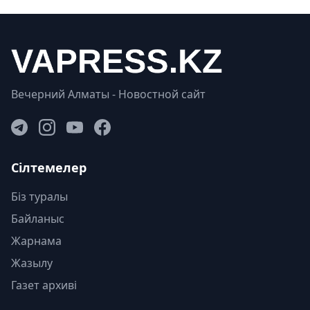
Вечерний Алматы - Новостной сайт
Сілтемелер
Біз туралы
Байланыс
Жарнама
Жазылу
Газет архиві