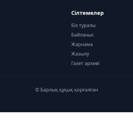
Сілтемелер
Біз туралы
Байланыс
Жарнама
Жазылу
Газет архиві
© Барлық құқық қорғалған