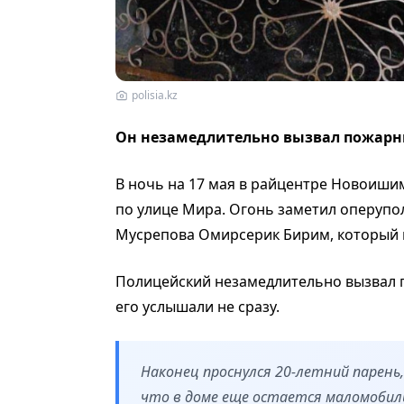
polisia.kz
Он незамедлительно вызвал пожарных 
В ночь на 17 мая в райцентре Новоиш
по улице Мира. Огонь заметил оперупо
Мусрепова Омирсерик Бирим, который 
Полицейский незамедлительно вызвал п
его услышали не сразу.
Наконец проснулся 20-летний парень
что в доме еще остается маломобил