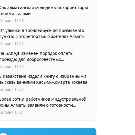
Как алматинская молодежь покоряет горы
своими силами
Сегодня 18:23
От улыбки в троллейбусе до призывного
пункта: фоторепортаж о жителях Алматы
Сегодня 18:22
На БАКАД изменен порядок оплаты
проезда: для добросовестных
пользователей стоимость остается
Сегодня 18:17
прежней
В Казахстане издали книгу с избранными
высказываниями Касым-Жомарта Токаева
Сегодня 17:24
Более сотни работников Индустриальной
зоны Алматы заявили о готовности
принять участие в выборах членов
Сегодня 17:21
Курылтая