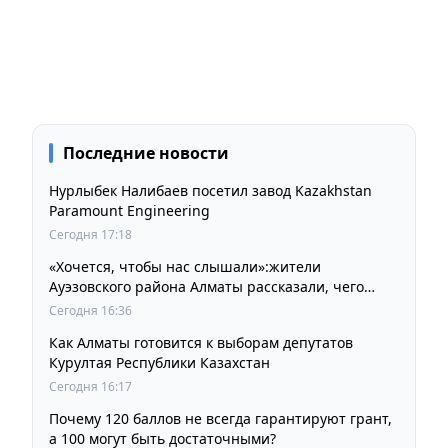
Последние новости
Нурлыбек Налибаев посетил завод Kazakhstan
Paramount Engineering
Сегодня 17:18
«Хочется, чтобы нас слышали»:жители
Ауэзовского района Алматы рассказали, чего
ждут от выборов депутатов Курултая
Сегодня 16:36
Как Алматы готовится к выборам депутатов
Курултая Республики Казахстан
Сегодня 16:17
Почему 120 баллов не всегда гарантируют грант,
а 100 могут быть достаточными?