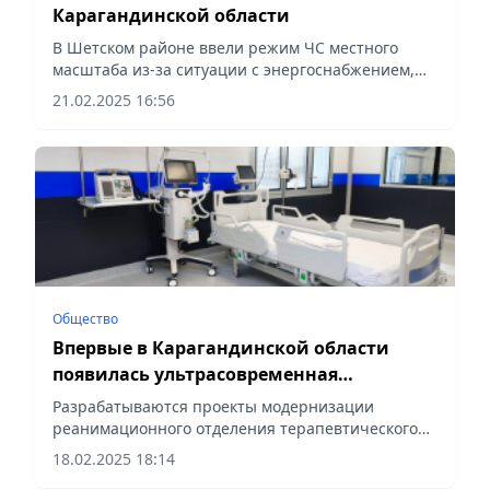
Карагандинской области
В Шетском районе ввели режим ЧС местного
масштаба из-за ситуации с энергоснабжением,
сообщает Vecher.kz.
21.02.2025 16:56
Общество
Впервые в Карагандинской области
появилась ультрасовременная
реанимация мирового стандарта
Разрабатываются проекты модернизации
реанимационного отделения терапевтического
центра, обновления перинатального центра,
18.02.2025 18:14
сообщает Vecher.kz.