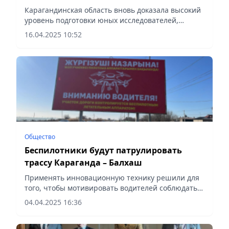
соревнованиях в Астане
Карагандинская область вновь доказала высокий
уровень подготовки юных исследователей,
сообщает Vecher.kz.
16.04.2025 10:52
Общество
Беспилотники будут патрулировать
трассу Караганда – Балхаш
Применять инновационную технику решили для
того, чтобы мотивировать водителей соблюдать
ПДД и сократить количество аварий,
04.04.2025 16:36
сообщает Vecher.kz.