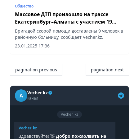
Общество
Массовое ДТП произошло на трассе
Екатеринбург–Алматы с участием 19
авто
Бригадой скорой помощи доставлены 9 человек в
районную больницу, сообщает Vecher.kz.
23.01.2025 17:36
pagination.previous
pagination.next
Vecher.kz
A
канал
Vecher_kz
Vecher_kz
Здравствуйте! 👋
Добро пожаолвать на