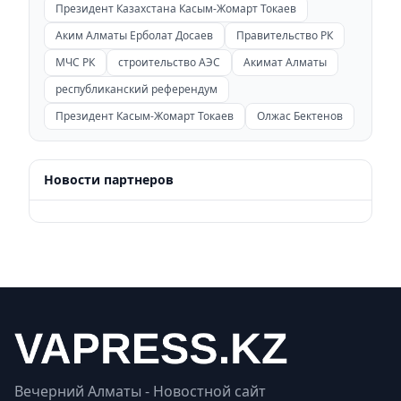
Президент Казахстана Касым-Жомарт Токаев
Аким Алматы Ерболат Досаев
Правительство РК
МЧС РК
строительство АЭС
Акимат Алматы
республиканский референдум
Президент Касым-Жомарт Токаев
Олжас Бектенов
Новости партнеров
Вечерний Алматы - Новостной сайт