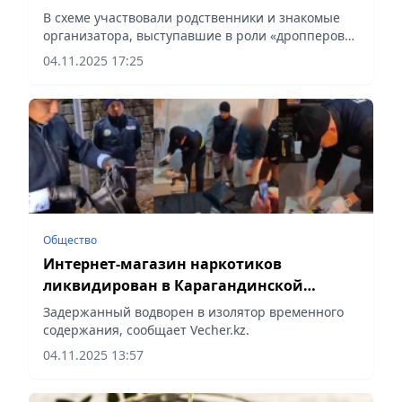
области пресекли деятельность
В схеме участвовали родственники и знакомые
финпирамиды
организатора, выступавшие в роли «дропперов»,
сообщает Vecher.kz.
04.11.2025 17:25
Общество
Интернет-магазин наркотиков
ликвидирован в Карагандинской
области
Задержанный водворен в изолятор временного
содержания, сообщает Vecher.kz.
04.11.2025 13:57