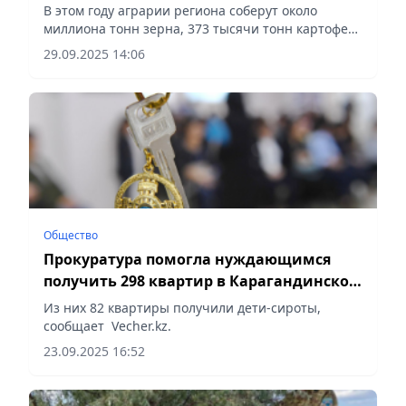
В этом году аграрии региона соберут около
миллиона тонн зерна, 373 тысячи тонн картофеля
и 75,5 тысячи тонн овощей, сообщает Vecher.kz.
29.09.2025 14:06
Общество
Прокуратура помогла нуждающимся
получить 298 квартир в Карагандинской
области
Из них 82 квартиры получили дети-сироты,
сообщает Vecher.kz.
23.09.2025 16:52