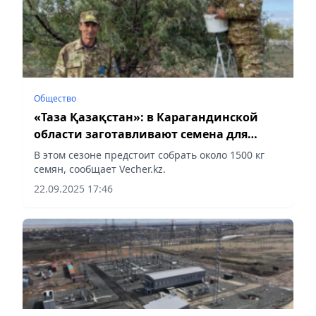
Общество
«Таза Қазақстан»: в Карагандинской
области заготавливают семена для
будущих деревьев лесного фонда
В этом сезоне предстоит собрать около 1500 кг
семян, сообщает Vecher.kz.
22.09.2025 17:46