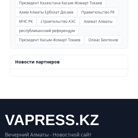
Президент Казахстана Касым-Жомарт Токаев
Аким Алматы Ерболат Досаев
Правительство РК
МЧС РК
строительство АЭС
Акимат Алматы
республиканский референдум
Президент Касым-Жомарт Токаев
Олжас Бектенов
Новости партнеров
Вечерний Алматы - Новостной сайт