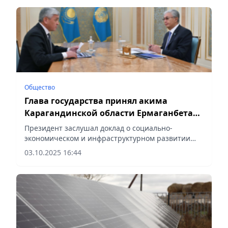
Общество
Глава государства принял акима
Карагандинской области Ермаганбета
Булекпаева
Президент заслушал доклад о социально-
экономическом и инфраструктурном развитии
Карагандинской области, сообщает Vecher.kz.
03.10.2025 16:44