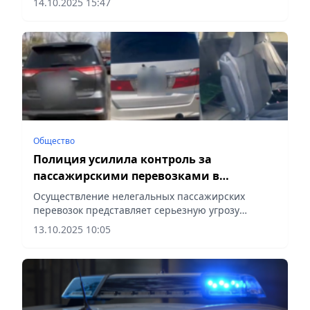
14.10.2025 15:47
Общество
Полиция усилила контроль за
пассажирскими перевозками в
Карагандинской области
Осуществление нелегальных пассажирских
перевозок представляет серьезную угрозу
безопасности граждан и является нарушением
13.10.2025 10:05
законодательства, сообщает Vecher.kz.