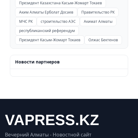
Президент Казахстана Касым-Жомарт Токаев
Аким Алматы Ерболат Досаев
Правительство РК
МЧС РК
строительство АЭС
Акимат Алматы
республиканский референдум
Президент Касым-Жомарт Токаев
Олжас Бектенов
Новости партнеров
Вечерний Алматы - Новостной сайт