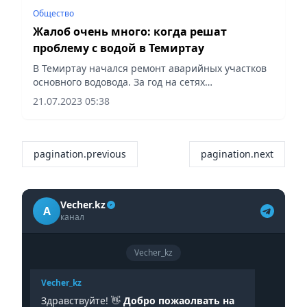
Общество
Жалоб очень много: когда решат
проблему с водой в Темиртау
В Темиртау начался ремонт аварийных участков
основного водовода. За год на сетях
происходило более 500 аварий. В перспективе
21.07.2023 05:38
должны реконструировать весь водовод
Караганда – Темиртау...
pagination.previous
pagination.next
Vecher.kz
A
канал
Vecher_kz
Vecher_kz
Здравствуйте! 👋
Добро пожаолвать на