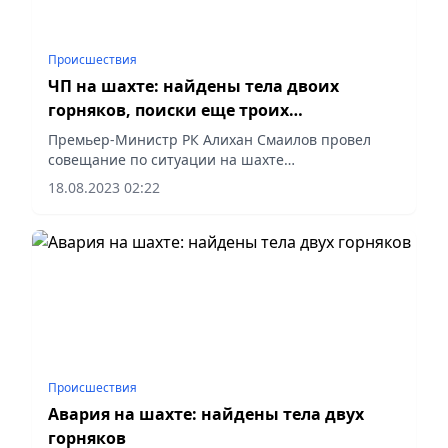
Происшествия
ЧП на шахте: найдены тела двоих
горняков, поиски еще троих
продолжаются
Премьер-Министр РК Алихан Смаилов провел
совещание по ситуации на шахте
«Казахстанская» АО «АрселорМиттал Темиртау» в
18.08.2023 02:22
Карагандинской области.
Происшествия
Авария на шахте: найдены тела двух
горняков