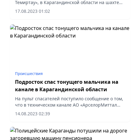
Темиртау», в Карагандинской области на шахте
«Казахстанская» Угольного департамента АО
17.08.2023 01:02
«АрселорМиттал Темиртау» из-за возгорания
конвейерной ленты введён план...
Происшествия
Подросток спас тонущего мальчика на
канале в Карагандинской области
На пульт спасателей поступило сообщение о том,
что в техническом канале АО «АрселорМиттал
Темиртау» тонет ребенок. Незамедлительно к
14.08.2023 02:39
месту происшествия выехали спасатели и
оперативная группа УЧС....