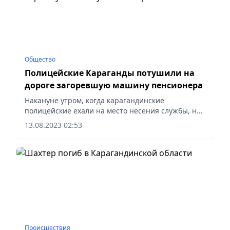
Общество
Полицейские Караганды потушили на
дороге загоревшую машину пенсионера
Накануне утром, когда карагандинские
полицейские ехали на место несения службы, на
светофоре у впереди ехавшей автомашины
13.08.2023 02:53
«Рено» из-под капота повалил дым.
Происшествия