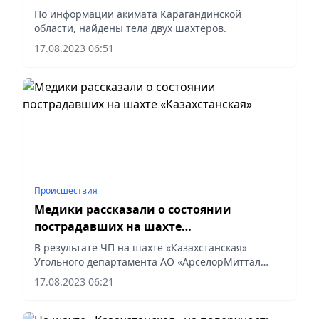
По информации акимата Карагандинской
области, найдены тела двух шахтеров.
17.08.2023 06:51
Происшествия
Медики рассказали о состоянии
пострадавших на шахте
«Казахстанская»
В результате ЧП на шахте «Казахстанская»
Угольного департамента АО «АрселорМиттал
Темиртау» госпитализированы в больницы шесть
17.08.2023 06:21
пострадавших. Спасатели продолжают поиски
пятерых человек.