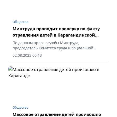
Общество
Минтруда проводит проверку по факту
отравления детей в Карагандинской
области
По данным пресс-службы Минтруда,
председатель Комитета труда и социальной
защиты МТСЗН РК Толеген Оспанкулов
02.08.2023 00:13
оперативно выехал в Карагандинскую область с
целью проведения внеплановой проверки в...
Общество
Массовое отравление детей произошло