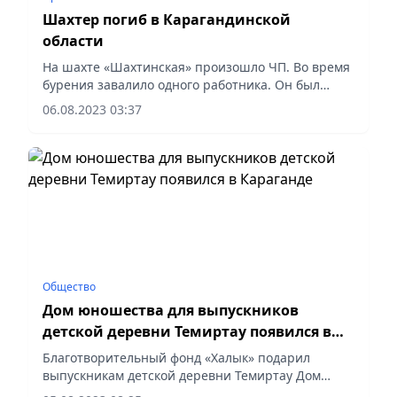
Шахтер погиб в Карагандинской
области
На шахте «Шахтинская» произошло ЧП. Во время
бурения завалило одного работника. Он был
доставлен в больницу, передает МИА
06.08.2023 03:37
«Казинформ».
Общество
Дом юношества для выпускников
детской деревни Темиртау появился в
Караганде
Благотворительный фонд «Халык» подарил
выпускникам детской деревни Темиртау Дом
юношества. Дети-сироты смогут проживать в нем