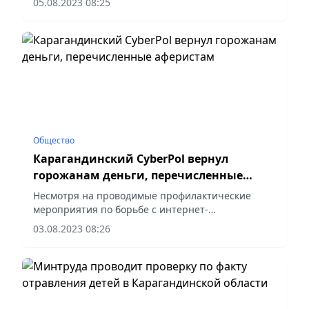
05.08.2023 08:25
и безболезненно интегрироваться в городскую
жизнь.
Общество
Карагандинский CyberPol вернул
горожанам деньги, перечисленные
аферистам
Несмотря на проводимые профилактические
мероприятия по борьбе с интернет-
мошенничеством, только в отдел полиции города
03.08.2023 08:26
Балхаша с начала года поступило более 70
заявлений о подобных фактах.