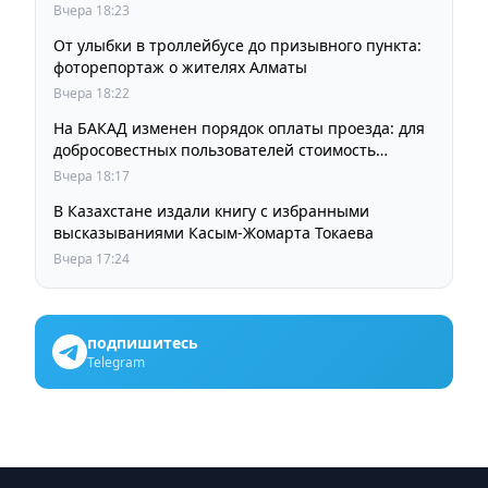
Вчера 18:23
От улыбки в троллейбусе до призывного пункта:
фоторепортаж о жителях Алматы
Вчера 18:22
На БАКАД изменен порядок оплаты проезда: для
добросовестных пользователей стоимость
остается прежней
Вчера 18:17
В Казахстане издали книгу с избранными
высказываниями Касым-Жомарта Токаева
Вчера 17:24
подпишитесь
Telegram