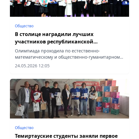
Общество
В столице наградили лучших
участников республиканской
олимпиады для 7–8 классов
Олимпиада проходила по естественно-
математическому и общественно-гуманитарному
направлениям, сообщает vecher.kz.
24.05.2026 12:05
Общество
Темиртауские студенты заняли первое