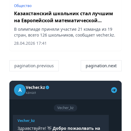
Общество
Казахстанский школьник стал лучшим
на Европейской математической
олимпиаде
В олимпиаде приняли участие 21 команда из 19
стран, всего 126 школьников, сообщает vecher.kz.
28.04.2026 17:41
pagination.previous
pagination.next
Vecher.kz
A
канал
Vecher_kz
Vecher_kz
Здравствуйте! 👋
Добро пожаолвать на