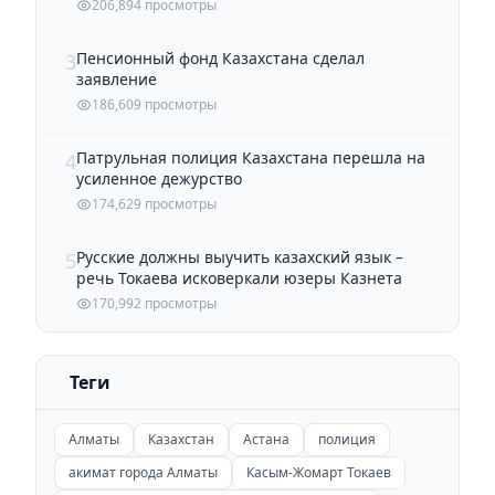
206,894 просмотры
Пенсионный фонд Казахстана сделал
3
заявление
186,609 просмотры
Патрульная полиция Казахстана перешла на
4
усиленное дежурство
174,629 просмотры
Русские должны выучить казахский язык –
5
речь Токаева исковеркали юзеры Казнета
170,992 просмотры
Теги
Алматы
Казахстан
Астана
полиция
акимат города Алматы
Касым-Жомарт Токаев