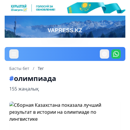
Басты бет
/
Тег
#
олимпиада
155 жаңалық