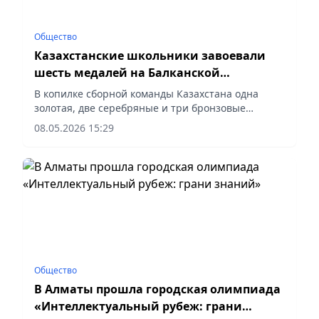
Общество
Казахстанские школьники завоевали
шесть медалей на Балканской
математической олимпиаде в Греции
В копилке сборной команды Казахстана одна
золотая, две серебряные и три бронзовые
медали, сообщает корреспондент vecher.kz.
08.05.2026 15:29
Общество
В Алматы прошла городская олимпиада
«Интеллектуальный рубеж: грани