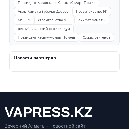
Президент Казахстана Касым-Жомарт Токаев
Аким Алматы Ерболат Досаев
Правительство РК
МЧС РК
строительство АЭС
Акимат Алматы
республиканский референдум
Президент Касым-Жомарт Токаев
Олжас Бектенов
Новости партнеров
Вечерний Алматы - Новостной сайт