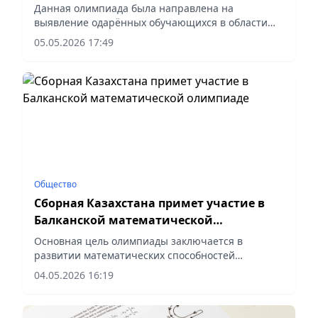
знаний»
Данная олимпиада была направлена на
выявление одарённых обучающихся в области
физики, математики и информатики, сообщает
05.05.2026 17:49
vecher.kz.
Общество
Сборная Казахстана примет участие в
Балканской математической
олимпиаде
Основная цель олимпиады заключается в
развитии математических способностей
школьников, сообщает корреспондент vecher.kz.
04.05.2026 16:19