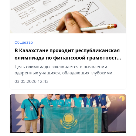
Общество
В Казахстане проходит республиканская
олимпиада по финансовой грамотности
для школьников
Цель олимпиады заключается в выявлении
одаренных учащихся, обладающих глубокими
знаниями, умениями и навыками в сфере
03.05.2026 12:43
финансовой грамотности, сообщает
корреспондент vecher.kz.