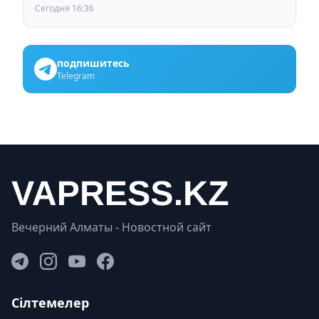
ждут от выборов депутатов Курултая
Сегодня 16:36
подпишитесь
Telegram
Вечерний Алматы - Новостной сайт
Сілтемелер