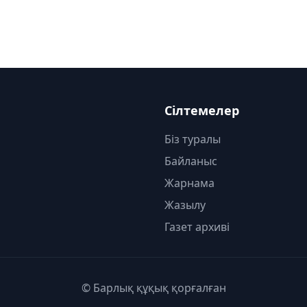
Сілтемелер
Біз туралы
Байланыс
Жарнама
Жазылу
Газет архиві
© Барлық құқық қорғалған