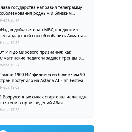
Глава государства направил телеграмму
соболезнования родным и близким
выдающегося кинорежиссера Ардака
Вчера 20:14
Амиркулова
«Над водой»: ветеран МВД предложил
нестандартный способ избавить Алматы от
пробок и смога
Вчера 19:56
От ИИ до мирового признания: как
алматинские педагоги задают тренды в
изучении языков
Вчера 18:27
Свыше 1900 ИИ-фильмов из более чем 90
стран поступило на Astana AI Film Festival
Вчера 18:03
В Вооруженных силах стартовал челлендж
по чтению произведений Абая
Вчера 17:38