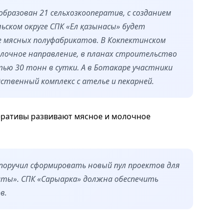
 образован 21 сельхозкооператив, с созданием
ьском округе СПК «Ел қазынасы» будет
е мясных полуфабрикатов. В Кокпектинском
олочное направление, в планах строительство
ью 30 тонн в сутки. А в Ботакаре участники
твенный комплекс с ателье и пекарней.
еративы развивают мясное и молочное
поручил сформировать новый пул проектов для
аты». СПК «Сарыарка» должна обеспечить
в.