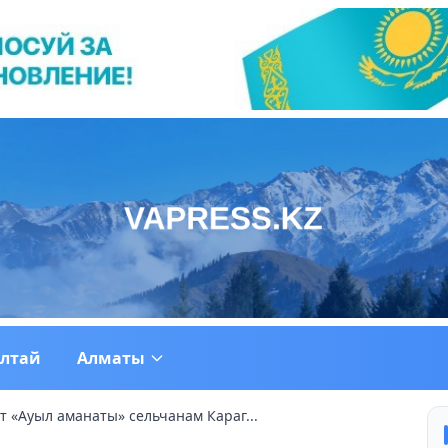
ултай
Алматы
т «Ауыл аманаты» сельчанам Караг...