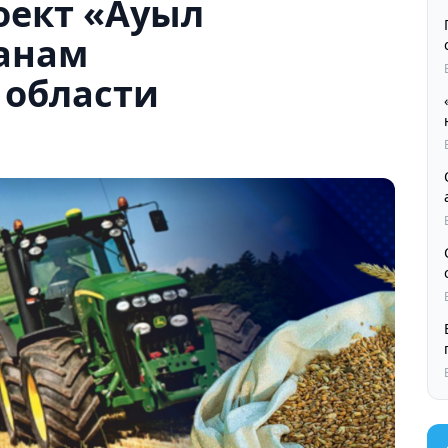
оект «Ауыл
анам
 области