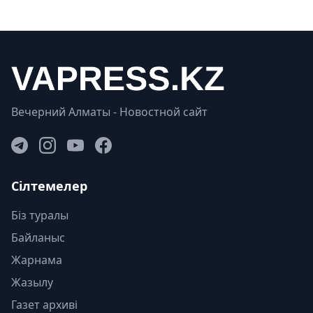
Вечерний Алматы - Новостной сайт
Сілтемелер
Біз туралы
Байланыс
Жарнама
Жазылу
Газет архиві