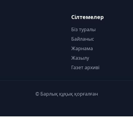
Сілтемелер
Біз туралы
Байланыс
Жарнама
Жазылу
Газет архиві
© Барлық құқық қорғалған