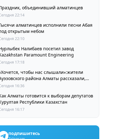
Праздник, объединивший алматинцев
Сегодня 22:14
Тысячи алматинцев исполнили песни Абая
под открытым небом
Сегодня 22:10
Нурлыбек Налибаев посетил завод
Kazakhstan Paramount Engineering
Сегодня 17:18
«Хочется, чтобы нас слышали»:жители
Ауэзовского района Алматы рассказали,
чего ждут от выборов депутатов Курултая
Сегодня 16:36
Как Алматы готовится к выборам депутатов
Курултая Республики Казахстан
Сегодня 16:17
подпишитесь
Telegram