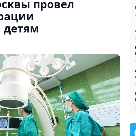
осквы провел
рации
 детям