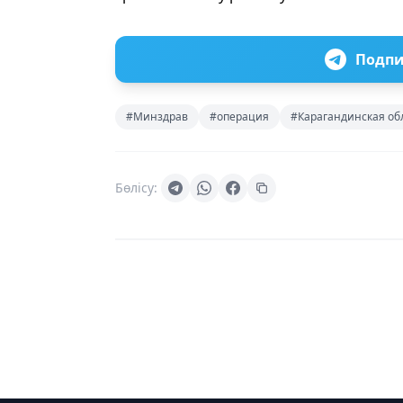
Подпи
#Минздрав
#операция
#Карагандинская об
Бөлісу: