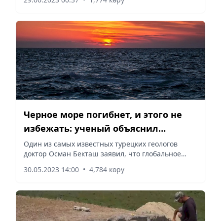
(в 2022 году – 16).
Черное море погибнет, и этого не
избежать: ученый объяснил
причины
Один из самых известных турецких геологов
доктор Осман Бекташ заявил, что глобальное
потепление приведет к вымиранию многих видов
30.05.2023 14:00
•
4,784 көру
в Черном море. Этого уже нельзя избежать,
убежден он, сообщает...