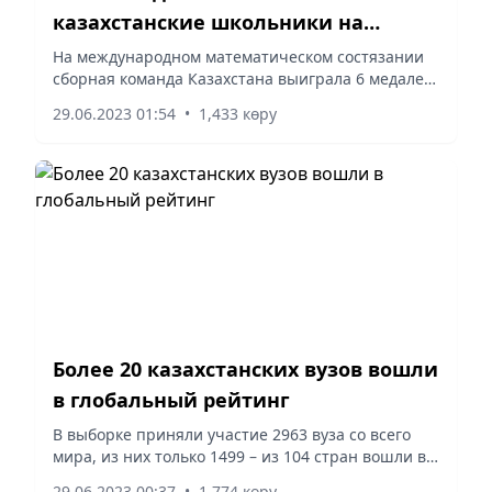
казахстанские школьники на
Балканской олимпиаде
На международном математическом состязании
сборная команда Казахстана выиграла 6 медалей,
показав 100% результат.
29.06.2023 01:54
•
1,433 көру
Более 20 казахстанских вузов вошли
в глобальный рейтинг
В выборке приняли участие 2963 вуза со всего
мира, из них только 1499 – из 104 стран вошли в
рейтинг лучших, в том числе 21 вуз из Казахстана
29.06.2023 00:37
•
1,774 көру