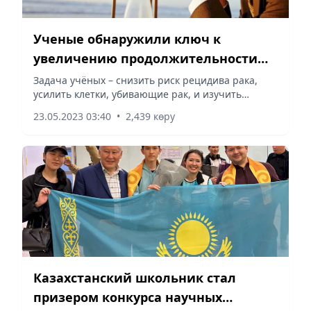
Ученые обнаружили ключ к
увеличению продолжительности
жизни
Задача учёных – снизить риск рецидива рака,
усилить клетки, убивающие рак, и изучить
возможности увеличения продолжительности
23.05.2023 03:40
•
2,439 көру
жизни человека, сообщает Vecher.kz со ссылкой
на Еuronews.
Казахстанский школьник стал
призером конкурса научных