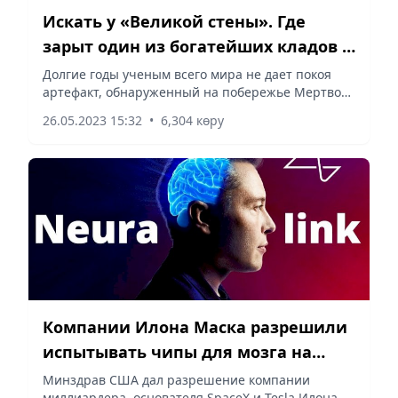
Искать у «Великой стены». Где
зарыт один из богатейших кладов в
истории
Долгие годы ученым всего мира не дает покоя
артефакт, обнаруженный на побережье Мертвого
моря. Свиток из чистой меди рассказывает о
26.05.2023 15:32
•
6,304 көру
несметных залежах золота и серебра. Несмотря
на точные указания,...
Компании Илона Маска разрешили
испытывать чипы для мозга на
людях
Минздрав США дал разрешение компании
миллиардера, основателя SpaceX и Tesla Илона