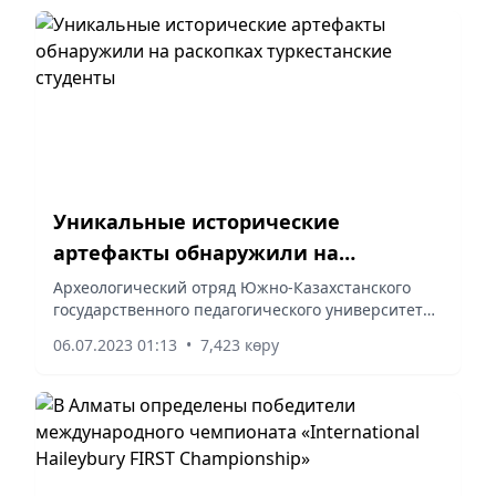
Уникальные исторические
артефакты обнаружили на
раскопках туркестанские студенты
Археологический отряд Южно-Казахстанского
государственного педагогического университета
под руководством известного археолога, доктора
06.07.2023 01:13
•
7,423 көру
исторических наук, профессора Александра
Подушкина раскрыл...