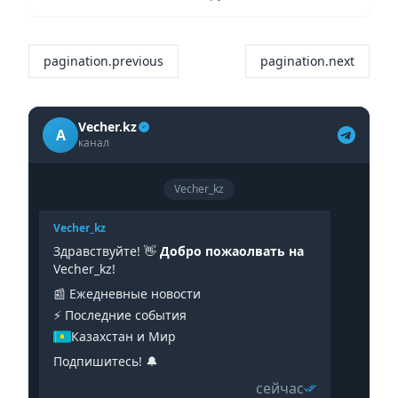
pagination.previous
pagination.next
Vecher.kz
A
канал
Vecher_kz
Vecher_kz
Здравствуйте! 👋
Добро пожаолвать на
Vecher_kz!
📰 Ежедневные новости
⚡️ Последние события
Казахстан и Мир
Подпишитесь! 🔔
сейчас