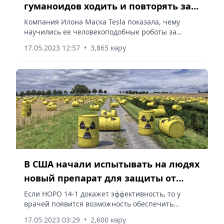
гуманоидов ходить и повторять за
людьми
Компания Илона Маска Tesla показала, чему
научились ее человекоподобные роботы за
последнее время. Теперь они могут
17.05.2023 12:57
•
3,865 көру
самостоятельно ходить, повторять за человеком и
перекладывать вещи, сообщает...
В США начали испытывать на людях
новый препарат для защиты от
радиации
Если HOPO 14-1 докажет эффективность, то у
врачей появится возможность обеспечить
защиту от урана и нептуния, сообщает Vecher.kz
17.05.2023 03:29
•
2,600 көру
со ссылкой на ВВС.