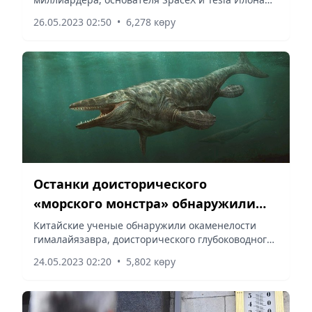
Маска Neuralink проводить клинические
26.05.2023 02:50
•
6,278 көру
испытания на людях и вживлять им чипы,
сообщает Vecher.kz.
Останки доисторического
«морского монстра» обнаружили
высоко в горах
Китайские ученые обнаружили окаменелости
гималайязавра, доисторического глубоководного
хищника, на высоте примерно 4000 метров над
24.05.2023 02:20
•
5,802 көру
уровнем моря в Тибетском автономном районе на
юго-западе Китая,...