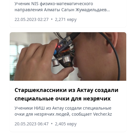
проектов в США
Ученик NIS физико-математического
направления Алматы Cагын Жумадильдаев
вернулся со II местом от одного из самых
22.05.2023 02:27
•
2,271 көру
престижных в мире конкурсов научных проектов
– International Science and...
Старшеклассники из Актау создали
специальные очки для незрячих
Ученики НИШ из Актау создали специальные
очки для незрячих людей, сообщает Vecher.kz
20.05.2023 06:47
•
2,405 көру