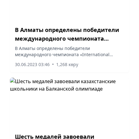
В Алматы определены победители
международного чемпионата
«International Haileybury FIRST
В Алматы определены победители
международного чемпионата «International
Championship»
Haileybury FIRST Championship».
30.06.2023 03:46
•
1,268 көру
Шесть медалей завоевали