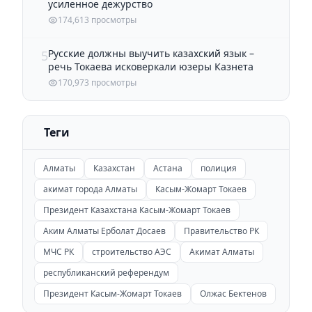
усиленное дежурство
174,613 просмотры
Русские должны выучить казахский язык –
5
речь Токаева исковеркали юзеры Казнета
170,973 просмотры
Теги
Алматы
Казахстан
Астана
полиция
акимат города Алматы
Касым-Жомарт Токаев
Президент Казахстана Касым-Жомарт Токаев
Аким Алматы Ерболат Досаев
Правительство РК
МЧС РК
строительство АЭС
Акимат Алматы
республиканский референдум
Президент Касым-Жомарт Токаев
Олжас Бектенов