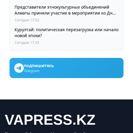
Представители этнокультурных объединений
Алматы приняли участие в мероприятии ко Дню
Абая
Сегодня 17:52
Курултай: политическая перезагрузка или начало
новой эпохи?
Сегодня 17:33
подпишитесь
Telegram