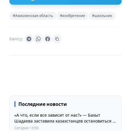
#Акмолинская область
#изобретение
#школьник
Бөлісу:
Последние новости
«А что, если все зависит от нас?» — Бахыт
Шадаева заставила казахстанцев остановиться и
задуматься
Сегодня 13:59