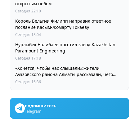
открытым небом
Сегодня 22:10
Король Бельгии Филипп направил ответное
послание Касым-Жомарту Токаеву
Сегодня 18:04
Нурлыбек Налибаев посетил завод Kazakhstan
Paramount Engineering
Сегодня 17:18
«Хочется, чтобы нас слышали»:жители
Ауэзовского района Алматы рассказали, чего
ждут от выборов депутатов Курултая
Сегодня 16:36
подпишитесь
Telegram