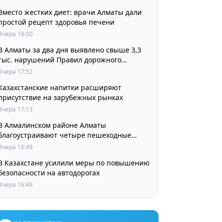
Вместо жестких диет: врачи Алматы дали
простой рецепт здоровья печени
Вчера 18:00
В Алматы за два дня выявлено свыше 3,3
тыс. нарушений Правил дорожного
движения
Вчера 17:52
Казахстанские напитки расширяют
присутствие на зарубежных рынках
Вчера 17:13
В Алмалинском районе Алматы
благоустраивают четыре пешеходные
зоны и сквер перед ТЮЗом
Вчера 16:49
В Казахстане усилили меры по повышению
безопасности на автодорогах
Вчера 16:49