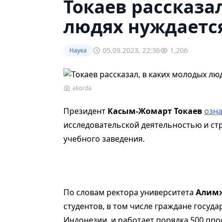
Токаев рассказа
людях нуждаетс
05.09.2023, 22:36
1,206
Наука
akorda
Президент
Касым-Жомарт Токаев
озн
исследовательской деятельностью и ст
учебного заведения.
По словам ректора университета
Алимж
студентов, в том числе граждане госуда
Индонезии, и работает порядка 500 про