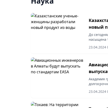
Наука
Казахст
новый п
До сегодня
насыщена т
времени и 
23.04.2024 
всего 21-22
Авиацио
выпуска
Академия г
долгосрочн
транспорта 
23.04.2024 
предусматр