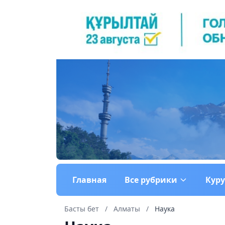
Главная
Все рубрики
Кур
Басты бет
/
Алматы
/
Наука