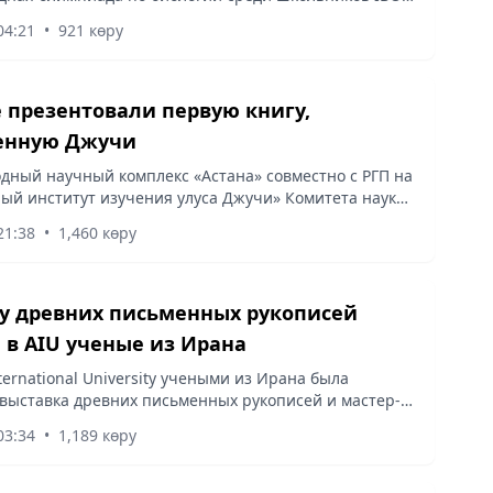
вание сильнейшего будут бороться 330 юных биологов
04:21
•
921 көру
н мира.
е презентовали первую книгу,
енную Джучи
ный научный комплекс «Астана» совместно с РГП на
ый институт изучения улуса Джучи» Комитета науки
ва науки и высшего образования РК провел
21:38
•
1,460 көру
ю книги «Джучи»,...
у древних письменных рукописей
 в АIU ученые из Ирана
ternational University учеными из Ирана была
выставка древних письменных рукописей и мастер-
аллиграфии.
03:34
•
1,189 көру