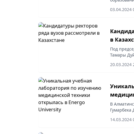
меморанду
03.04.2024 
университе
Кандида
в Казах
Под предсе
Тамары Дуй
комиссии п
20.03.2024 
высших уче
Уникаль
медицин
Universi
В Алматинс
Гумарбека 
отображен
14.03.2024 
специально