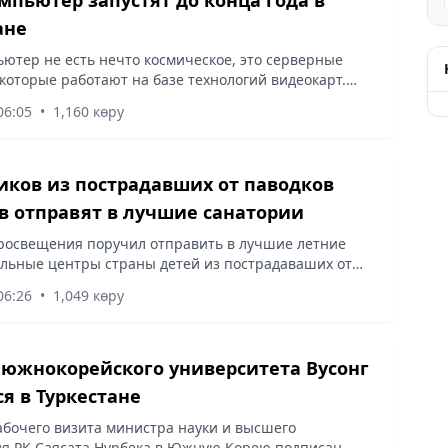
ане
ютер не есть нечто космическое, это серверные
которые работают на базе технологий видеокарт.
размещены в центре обработки данных АО
06:05
•
1,160 көру
ьные информационные...
ков из пострадавших от паводков
в отправят в лучшие санатории
росвещения поручил отправить в лучшие летние
льные центры страны детей из пострадаваших от
егионов. Об этом стало известно на аппаратном
06:26
•
1,049 көру
Министерства...
южнокорейского университета Вусонг
ся в Туркестане
абочего визита министра науки и высшего
я РК Саясата Нурбека в Южную Корею подписан