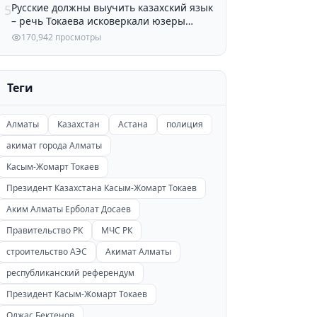
Русские должны выучить казахский язык
5
– речь Токаева исковеркали юзеры
Казнета
170,942 просмотры
Теги
Алматы
Казахстан
Астана
полиция
акимат города Алматы
Касым-Жомарт Токаев
Президент Казахстана Касым-Жомарт Токаев
Аким Алматы Ерболат Досаев
Правительство РК
МЧС РК
строительство АЭС
Акимат Алматы
республиканский референдум
Президент Касым-Жомарт Токаев
Олжас Бектенов