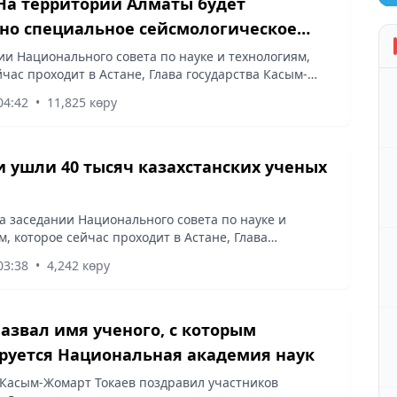
 На территории Алматы будет
но специальное сейсмологическое
вание
ии Национального совета по науке и технологиям,
йчас проходит в Астане, Глава государства Касым-
аев заявил, что в Казахстане будут последовательно
04:42
•
11,825 көру
потенциал...
и ушли 40 тысяч казахстанских ученых
а заседании Национального совета по науке и
м, которое сейчас проходит в Астане, Глава
а Касым-Жомарт Токаев рассказал о текущей ситуации
03:38
•
4,242 көру
назвал имя ученого, с которым
руется Национальная академия наук
Касым-Жомарт Токаев поздравил участников