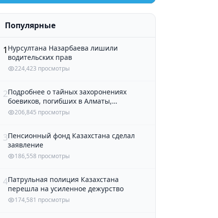
Популярные
Нурсултана Назарбаева лишили
1
водительских прав
224,423 просмотры
Подробнее о тайных захоронениях
2
боевиков, погибших в Алматы,
рассказали в полиции
206,845 просмотры
Пенсионный фонд Казахстана сделал
3
заявление
186,558 просмотры
Патрульная полиция Казахстана
4
перешла на усиленное дежурство
174,581 просмотры