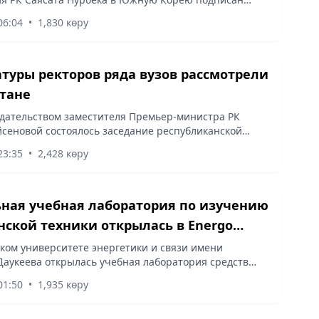
м о взаимопонимании об открытии филиала
06:04
•
1,830 көру
та Вусонг между акиматом...
туры ректоров ряда вузов рассмотрели
стане
дательством заместителя Премьер-министра РК
сеновой состоялось заседание республиканской
о избранию председателей правления-ректоров
23:35
•
2,428 көру
бных заведений. В...
ная учебная лаборатория по изучению
ской техники открылась в Energo
ty
ком университете энергетики и связи имени
Даукеева открылась учебная лаборатория средств
ия медицинской информации для студентов
01:50
•
1,935 көру
сти «Биотехнические и...