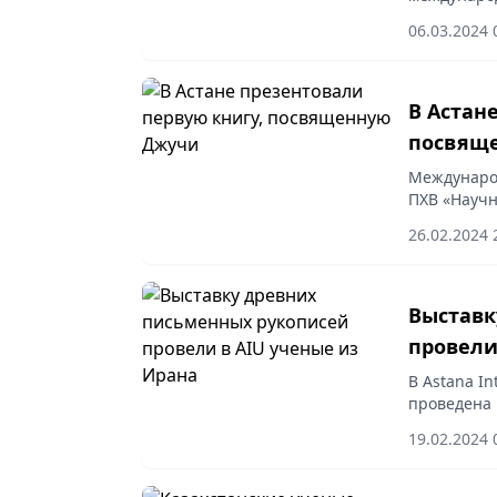
2024. За з
06.03.2024 
из 80 стра
В Астан
посвящ
Международ
ПХВ «Научн
Министерст
26.02.2024 
презентаци
Выставк
провели
В Astana In
проведена 
класс по к
19.02.2024 