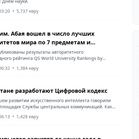
с Днем науки.
03:20
•
5,737 көру
им. Абая вошел в число лучших
итетов мира по 7 предметам и
ии «Искусство и гуманитарные науки»
убликованы результаты авторитетного
ного рейтинга QS World University Rankings by
24, по итогам которого КазНПУ имени Абая является
06:32
•
1,384 көру
учших университетов мира...
стане разработают Цифровой кодекс
ем развитии искусственного интеллекта говорили
 площадке Службы центральных коммуникаций. Как
ректор Департамента развития инноваций
06:13
•
1,428 көру
ва цифрового развития,...
мпьютер запустят до конца года в