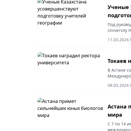
Ученые 
подгото
Под руково
University
грантового
11.03.2024 
целей устой
Токаев 
В Астане с
Международ
Жомарта То
08.03.2024 
Астана 
мира
С 7 по 14 
международ