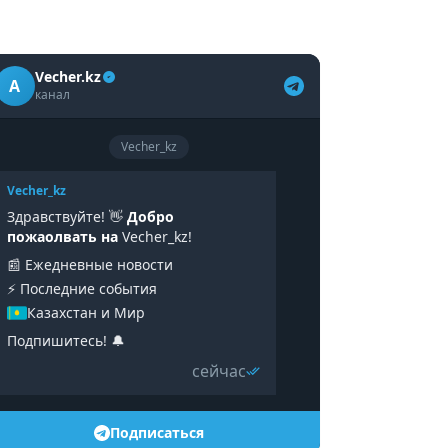
Vecher.kz
A
канал
Vecher_kz
Vecher_kz
Здравствуйте! 👋
Добро
пожаолвать на
Vecher_kz!
📰 Ежедневные новости
⚡️ Последние события
Казахстан и Мир
Подпишитесь! 🔔
сейчас
Подписаться