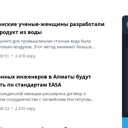
анские ученые-женщины разработали
родукт из воды
шнего дня промышленная сточная вода была
олько воздухом. Этот метод занимает больше
менее эффективен, потому что если воздух содержит
06:51
•
2,478 көру
% кислорода, а чистый...
нных инженеров в Алматы будут
ть по стандартам EASA
ражданской авиации расширила договор о
ом сотрудничестве с латвийским Институтом
и связи (TSI) в г. Рига. Соглашение сторон
06:23
•
2,035 көру
ивает помощь вуза по созданию и...