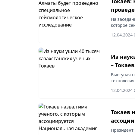
Токаев:
проведе
исследо
На заседан
которое се
Жомарт Ток
12.04.2024 
укреплять 
Из наук
– Токаев
Выступая н
технология
государств
12.04.2024 
в стране.
Токаев 
ассоции
Президент 