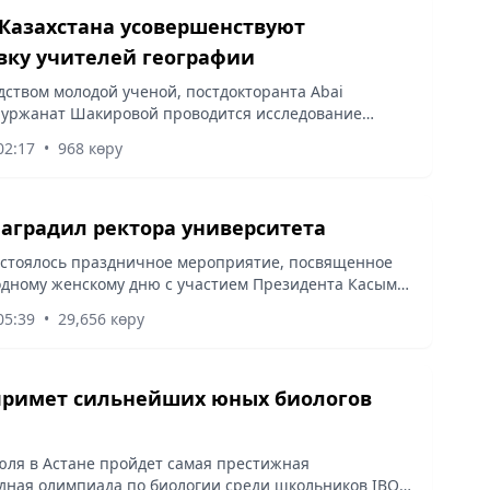
Казахстана усовершенствуют
вку учителей географии
дством молодой ученой, постдокторанта Abai
 Нуржанат Шакировой проводится исследование
 финансирования МНВО РК на тему «Реализация
02:17
•
968 көру
чивого развития в...
наградил ректора университета
остоялось праздничное мероприятие, посвященное
ному женскому дню с участием Президента Касым-
каева.
05:39
•
29,656 көру
примет сильнейших юных биологов
июля в Астане пройдет самая престижная
ная олимпиада по биологии среди школьников IBO-