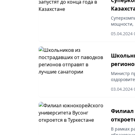
Казахст
Суперкомпь
мощности, 
Они будут 
05.04.2024 
«Национал
Школьни
регионо
Министр п
оздоровите
паводков р
03.04.2024 
совещании 
Филиал 
откроет
В рамках р
образовани