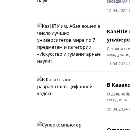
заседания 
12.04.2024 
КазНПУ 
универс
категор
Сегодня оп
международ
Subject 20
11.04.2024 
одним из л
В Казах
О дальнейш
сегодня на
отметил ди
05.04.2024 
Министерст
Суперко