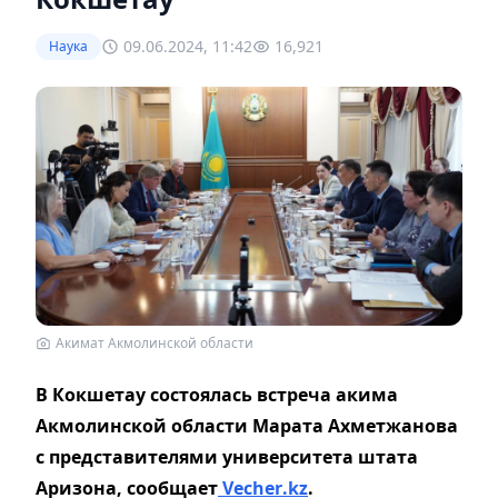
09.06.2024, 11:42
16,921
Наука
Акимат Акмолинской области
В Кокшетау состоялась встреча акима
Акмолинской области Марата Ахметжанова
с представителями университета штата
Аризона, сообщает
Vecher
.
kz
.