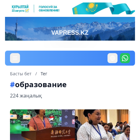
Басты бет
/
Тег
#
образование
224 жаңалық