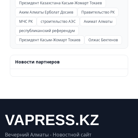
Президент Казахстана Касым-Жомарт Токаев
Аким Алматы Ерболат Досаев
Правительство РК
МЧС РК
строительство АЭС
Акимат Алматы
республиканский референдум
Президент Касым-Жомарт Токаев
Олжас Бектенов
Новости партнеров
Вечерний Алматы - Новостной сайт