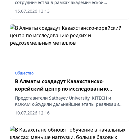
сотрудничества в рамках академической
мобильности студентов, сообщает корреспондент
15.07.2026 13:13
vapress.kz.
Общество
В Алматы создадут Казахстанско-
корейский центр по исследованию
редких и редкоземельных металлов
Представители Satbayev University, KITECH и
KORAM обсудили дальнейшие этапы реализации
проекта, сообщает vapress.kz.
10.07.2026 12:16