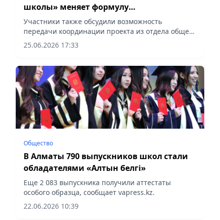
школы» меняет формулу
наставничества
Участники также обсудили возможность
передачи координации проекта из отдела общего
образования в сектор работы с руководящими
25.06.2026 17:33
кадрами, сообщает корреспондент vapress.kz.
Общество
В Алматы 790 выпускников школ стали
обладателями «Алтын белгі»
Еще 2 083 выпускника получили аттестаты
особого образца, сообщает vapress.kz.
22.06.2026 10:39