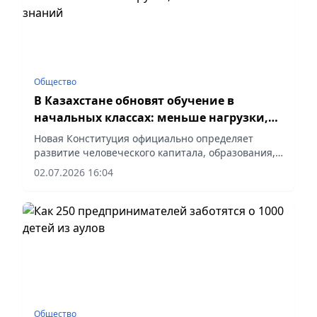
Общество
В Казахстане обновят обучение в
начальных классах: меньше нагрузки,
больше базовых знаний
Новая Конституция официально определяет
развитие человеческого капитала, образования,
науки и инноваций, сообщает vapress.kz.
02.07.2026 16:04
Общество