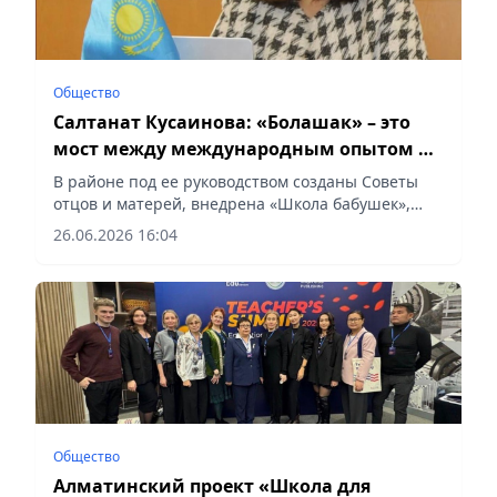
Общество
Салтанат Кусаинова: «Болашак» – это
мост между международным опытом и
национальными интересами
В районе под ее руководством созданы Советы
отцов и матерей, внедрена «Школа бабушек»,
запущен проект «Вторая жизнь отходов»,
26.06.2026 16:04
сообщает vapress.kz.
Общество
Алматинский проект «Школа для