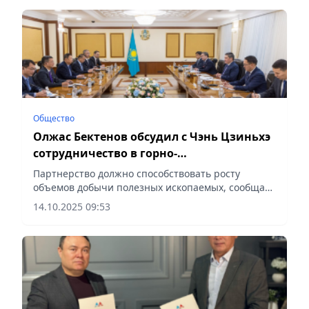
Общество
Олжас Бектенов обсудил с Чэнь Цзиньхэ
сотрудничество в горно-
металлургическом комплексе
Партнерство должно способствовать росту
объемов добычи полезных ископаемых, сообщает
Vecher.kz.
14.10.2025 09:53