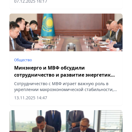
07.12.2025 16:17
гражданской авиации Казахстана, сообщает
Vecher.kz.
Общество
Минэнерго и МВФ обсудили
сотрудничество и развитие энергетики
Казахстана
Сотрудничество с МВФ играет важную роль в
укреплении макроэкономической стабильности,
сообщает Vecher.kz.
13.11.2025 14:47