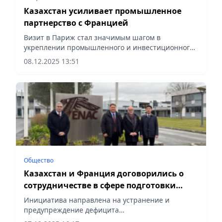
Казахстан усиливает промышленное
партнерство с Францией
Визит в Париж стал значимым шагом в
укреплении промышленного и инвестиционного
сотрудничества, сообщает Vecher.kz.
08.12.2025 13:51
Общество
Казахстан и Франция договорились о
сотрудничестве в сфере подготовки
кадров для гражданской авиации
Инициатива направлена на устранение и
предупреждение дефицита
высококвалифицированных кадров в отрасли