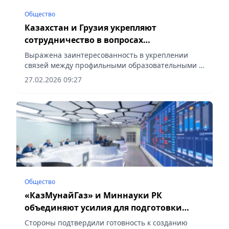
Общество
Казахстан и Грузия укрепляют
сотрудничество в вопросах
здравоохранения
Выражена заинтересованность в укреплении
связей между профильными образовательными и
научными организациями, сообщает Vecher.kz.
27.02.2026 09:27
Общество
«КазМунайГаз» и Миннауки РК
объединяют усилия для подготовки
инженерных кадров нового поколения
Стороны подтвердили готовность к созданию