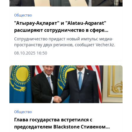
Общество
"Атырау-Ақпарат" и "Alatau-Aqparat"
расширяют сотрудничество в сфере
медиа
Сотрудничество придаст новый импульс медиа-
пространству двух регионов, сообщает Vecher.kz.
08.10.2025 16:50
Общество
Глава государства встретился с
председателем Blackstone Стивеном