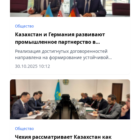
Общество
Казахстан и Германия развивают
промышленное партнерство в
железнодорожной отрасли
Реализация достигнутых договоренностей
направлена на формирование устойчивой
основы для интеграции казахстанских
30.10.2025 10:12
предприятий в международные
производственные и логистические цепочки,
сообщает...
Общество
Чехия рассматривает Казахстан как