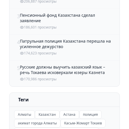
206,887 просмотры
Пенсионный фонд Казахстана сделал
3
заявление
186,601 просмотры
Патрульная полиция Казахстана перешла на
4
усиленное дежурство
174,623 просмотры
Русские должны выучить казахский язык –
5
речь Токаева исковеркали юзеры Казнета
170,986 просмотры
Теги
Алматы
Казахстан
Астана
полиция
акимат города Алматы
Касым-Жомарт Токаев