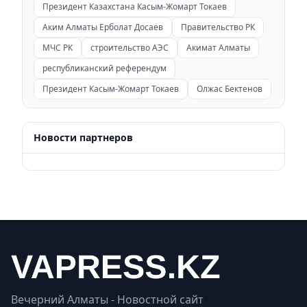
Президент Казахстана Касым-Жомарт Токаев
Аким Алматы Ерболат Досаев
Правительство РК
МЧС РК
строительство АЭС
Акимат Алматы
республиканский референдум
Президент Касым-Жомарт Токаев
Олжас Бектенов
Новости партнеров
Вечерний Алматы - Новостной сайт