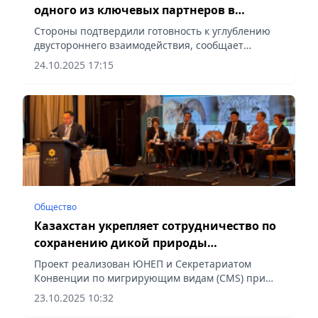
одного из ключевых партнеров в
Центральной Азии
Стороны подтвердили готовность к углублению
двустороннего взаимодействия, сообщает
Vecher.kz.
24.10.2025 17:15
Общество
Казахстан укрепляет сотрудничество по
сохранению дикой природы
Центральной Азии
Проект реализован ЮНЕП и Секретариатом
Конвенции по мигрирующим видам (CMS) при
финансовой поддержке IKI, сообщает Vecher.kz.
23.10.2025 10:32