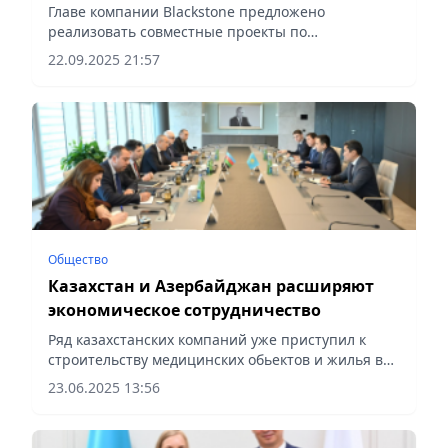
Шварцманом
Главе компании Blackstone предложено
реализовать совместные проекты по
строительству дата-центров в Казахстане,
22.09.2025 21:57
сообщает Vecher.kz.
Общество
Казахстан и Азербайджан расширяют
экономическое сотрудничество
Ряд казахстанских компаний уже приступил к
строительству медицинских обьектов и жилья в
Азербайджане, сообщает Vecher.kz.
23.06.2025 13:56