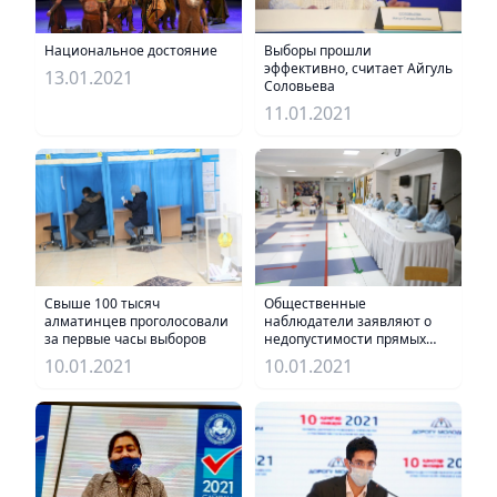
Выборы прошли
Национальное достояние
эффективно, считает Айгуль
13.01.2021
Соловьева
11.01.2021
Свыше 100 тысяч
Общественные
алматинцев проголосовали
наблюдатели заявляют о
за первые часы выборов
недопустимости прямых
эфиров с избирательных
10.01.2021
10.01.2021
участков