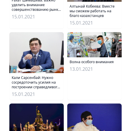
Рахат Шимашева: Важно
уделить внимание
Алтынай Кобеева: Вместе
совершенствованию рынка
мы сможем работать на
труда
благо казахстанцев
15.01.2021
15.01.2021
Волна особого внимания
13.01.2021
Кали Сарсенбай: Нужно
сосредоточить усилия на
построении справедливого
общества
15.01.2021