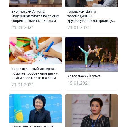
Библиотеки Алматы
Городской Центр
модернизируются по самым
телемедицины
современным стандартам
круглосуточно контролирует
состояние пациентов с
21.01.2021
21.01.2021
коронавирусом
Коррекционный интернат
помогает особенным детям
Классический опыт
найти свое место в жизни
15.01.2021
21.01.2021