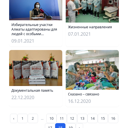
Избирательные участки
Жизненные направления
Алматы адаптированы для
07.01.2021
людей с особыми
потребностями
09.01.2021
Документальная память
Сказано – связано
22.12.2020
16.12.2020
‹
1
2
...
10
11
12
13
14
15
16
17
18
19
›