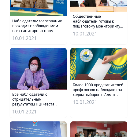
Общественные
Наблюдатель: голосование
наблюдатели готовы к
проходит с соблюдением
пошаговому мониторингу
всех санитарных норм
выборов
10.01.2021
10.01.2021
Более 1000 представителей
профсоюзов наблюдают за
Все наблюдатели с
ходом выборов в Алматы
отрицательным
10.01.2021
результатом ПЦР-теста
будут допущены на участки
10.01.2021