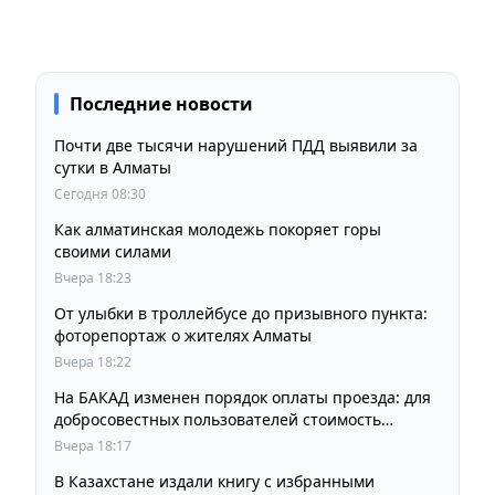
Последние новости
Почти две тысячи нарушений ПДД выявили за
сутки в Алматы
Сегодня 08:30
Как алматинская молодежь покоряет горы
своими силами
Вчера 18:23
От улыбки в троллейбусе до призывного пункта:
фоторепортаж о жителях Алматы
Вчера 18:22
На БАКАД изменен порядок оплаты проезда: для
добросовестных пользователей стоимость
остается прежней
Вчера 18:17
В Казахстане издали книгу с избранными