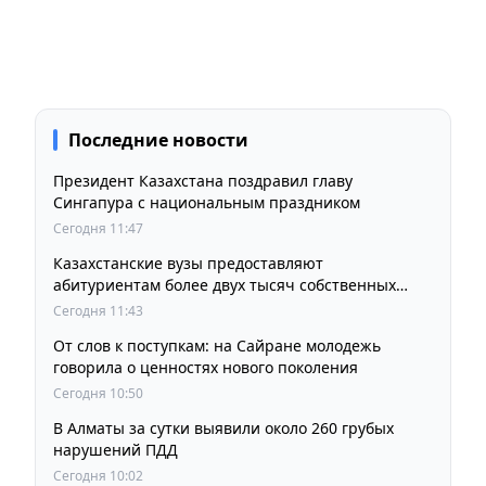
Последние новости
Президент Казахстана поздравил главу
Сингапура с национальным праздником
Сегодня 11:47
Казахстанские вузы предоставляют
абитуриентам более двух тысяч собственных
образовательных грантов
Сегодня 11:43
От слов к поступкам: на Сайране молодежь
говорила о ценностях нового поколения
Сегодня 10:50
В Алматы за сутки выявили около 260 грубых
нарушений ПДД
Сегодня 10:02