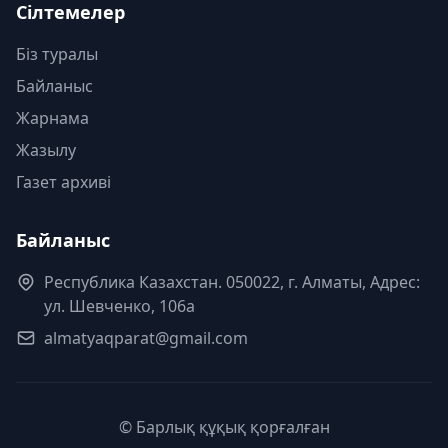
Сілтемелер
Біз туралы
Байланыс
Жарнама
Жазылу
Газет архиві
Байланыс
Республика Казахстан. 050022, г. Алматы, Адрес:
ул. Шевченко, 106а
almatyaqparat@gmail.com
© Барлық құқық қорғалған