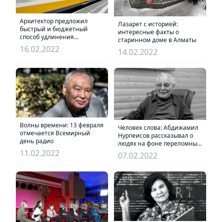
Архитектор предложил
Лазарет с историей:
быстрый и бюджетный
интересные факты о
способ удлинения
старинном доме в Алматы
Алматинского метро
16.02.2022
14.02.2022
Волны времени: 13 февраля
Человек слова: Абдижамил
отмечается Всемирный
Нурпеисов рассказывал о
день радио
людях на фоне переломных
этапов истории
11.02.2022
07.02.2022