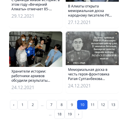
этом году «Вечерний
В Алматы открыта
Алматы» отмечает 85-
мемориальная доска
летний юбилей
29.12.2021
народному писателю РК
Кабдешу Жумадилову
27.12.2021
Мемориальная доска в
Хранители истории:
честь героя-фронтовика
работники архивов
Ратая Султанбекова
обсудили результаты
открыта в Алматы
работы за 30 лет
24.12.2021
24.12.2021
независимости
‹
1
2
...
7
8
9
10
11
12
13
...
18
19
›