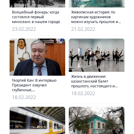
Живописная история: по
Волшебный фонарь: когда
картинам художников
состоялся первый
можно изучать прошлое и
киносеанс в нашем городе
настоящее Алматы
21.02.2022
23.02.2022
Жизнь в движении:
Георгий Кан: В интервью
казахстанский балет
Президент озвучил
прошлого, настоящего и
глубинные,
будущего
18.02.2022
фундаментальные вещи
18.02.2022