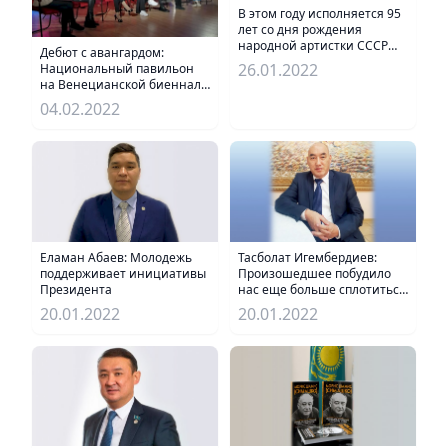
В этом году исполняется 95
лет со дня рождения
народной артистки СССР
Дебют с авангардом:
композитора Газизы
26.01.2022
Национальный павильон
Жубановой
на Венецианской биеннале
впервые в истории откроет
04.02.2022
Казахстан
Еламан Абаев: Молодежь
Тасболат Игембердиев:
поддерживает инициативы
Произошедшее побудило
Президента
нас еще больше сплотиться
вокруг нашего Президента
20.01.2022
20.01.2022