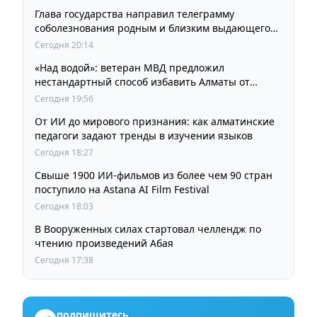
Глава государства направил телеграмму
соболезнования родным и близким выдающегося
кинорежиссера Ардака Амиркулова
Сегодня 20:14
«Над водой»: ветеран МВД предложил
нестандартный способ избавить Алматы от
пробок и смога
Сегодня 19:56
От ИИ до мирового признания: как алматинские
педагоги задают тренды в изучении языков
Сегодня 18:27
Свыше 1900 ИИ-фильмов из более чем 90 стран
поступило на Astana AI Film Festival
Сегодня 18:03
В Вооруженных силах стартовал челлендж по
чтению произведений Абая
Сегодня 17:38
подпишитесь