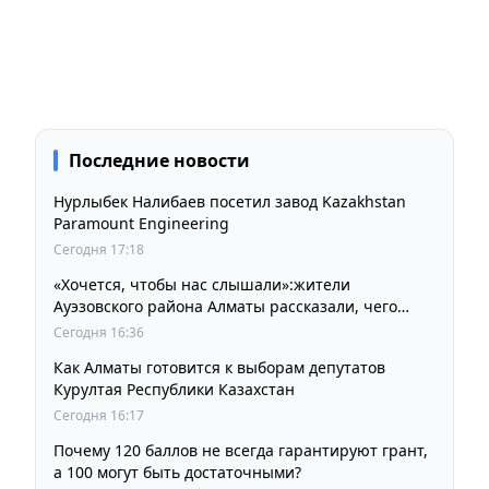
Последние новости
Нурлыбек Налибаев посетил завод Kazakhstan
Paramount Engineering
Сегодня 17:18
«Хочется, чтобы нас слышали»:жители
Ауэзовского района Алматы рассказали, чего
ждут от выборов депутатов Курултая
Сегодня 16:36
Как Алматы готовится к выборам депутатов
Курултая Республики Казахстан
Сегодня 16:17
Почему 120 баллов не всегда гарантируют грант,
а 100 могут быть достаточными?