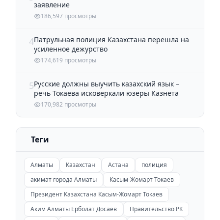
заявление
186,597 просмотры
Патрульная полиция Казахстана перешла на
4
усиленное дежурство
174,619 просмотры
Русские должны выучить казахский язык –
5
речь Токаева исковеркали юзеры Казнета
170,982 просмотры
Теги
Алматы
Казахстан
Астана
полиция
акимат города Алматы
Касым-Жомарт Токаев
Президент Казахстана Касым-Жомарт Токаев
Аким Алматы Ерболат Досаев
Правительство РК