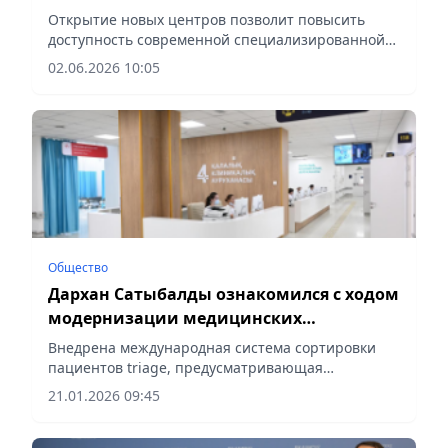
оказания медицинской помощи детям
Открытие новых центров позволит повысить
доступность современной специализированной
медицинской помощи для маленьких пациентов,
02.06.2026 10:05
сообщает vecher.kz.
Общество
Дархан Сатыбалды ознакомился с ходом
модернизации медицинских
учреждений Алматы
Внедрена международная система сортировки
пациентов triage, предусматривающая
разделение потоков на красную, желтую и
21.01.2026 09:45
зеленую зоны, сообщает Vecher.kz.