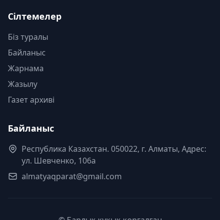
Сілтемелер
Біз туралы
Байланыс
Жарнама
Жазылу
Газет архиві
Байланыс
Республика Казахстан. 050022, г. Алматы, Адрес:
ул. Шевченко, 106а
almatyaqparat@gmail.com
© Барлық құқық қорғалған