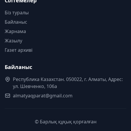
Сілтемелер
Біз туралы
Байланыс
Жарнама
Жазылу
Газет архиві
Байланыс
Республика Казахстан. 050022, г. Алматы, Адрес:
ул. Шевченко, 106а
almatyaqparat@gmail.com
© Барлық құқық қорғалған