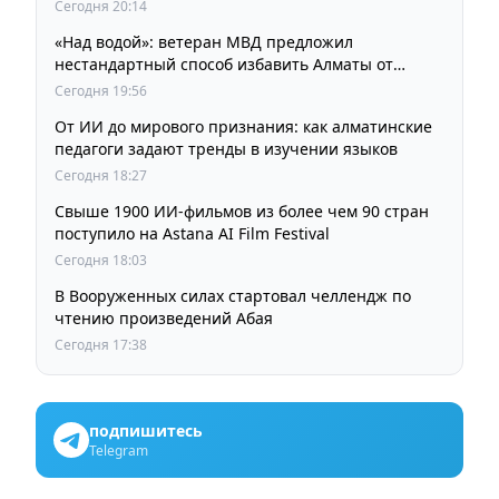
кинорежиссера Ардака Амиркулова
Сегодня 20:14
«Над водой»: ветеран МВД предложил
нестандартный способ избавить Алматы от
пробок и смога
Сегодня 19:56
От ИИ до мирового признания: как алматинские
педагоги задают тренды в изучении языков
Сегодня 18:27
Свыше 1900 ИИ-фильмов из более чем 90 стран
поступило на Astana AI Film Festival
Сегодня 18:03
В Вооруженных силах стартовал челлендж по
чтению произведений Абая
Сегодня 17:38
подпишитесь
Telegram