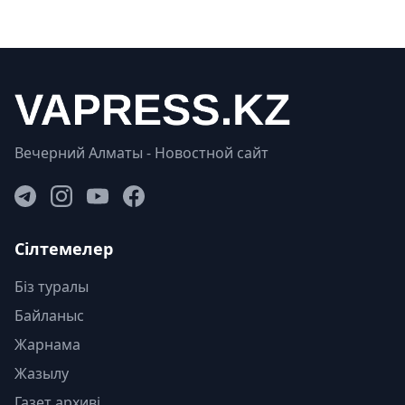
Вечерний Алматы - Новостной сайт
Сілтемелер
Біз туралы
Байланыс
Жарнама
Жазылу
Газет архиві